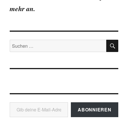
Vogtland
mehr an.
SU
Suchen
nach:
Gib deine E-Mail-Adresse ein ...
ABONNIEREN