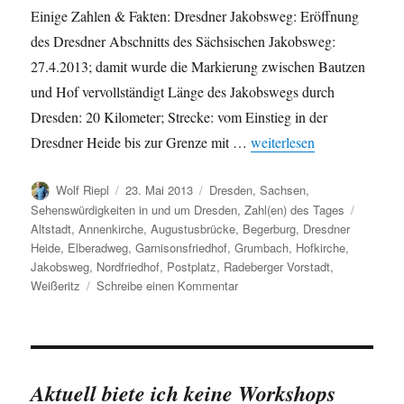
Einige Zahlen & Fakten: Dresdner Jakobsweg: Eröffnung
des Dresdner Abschnitts des Sächsischen Jakobsweg:
27.4.2013; damit wurde die Markierung zwischen Bautzen
und Hof vervollständigt Länge des Jakobswegs durch
Dresden: 20 Kilometer; Strecke: vom Einstieg in der
„Zur Eröffnung: Sächsisc
Dresdner Heide bis zur Grenze mit …
weiterlesen
Autor
Veröffentlicht
Kategorien
Wolf Riepl
23. Mai 2013
Dresden
,
Sachsen
,
am
Schlagw
Sehenswürdigkeiten in und um Dresden
,
Zahl(en) des Tages
Altstadt
,
Annenkirche
,
Augustusbrücke
,
Begerburg
,
Dresdner
Heide
,
Elberadweg
,
Garnisonsfriedhof
,
Grumbach
,
Hofkirche
,
Jakobsweg
,
Nordfriedhof
,
Postplatz
,
Radeberger Vorstadt
,
zu
Weißeritz
Schreibe einen Kommentar
Zur
Eröffnung:
Sächsischer
Jakobsweg
und
Aktuell biete ich keine Workshops
Jakobsweg