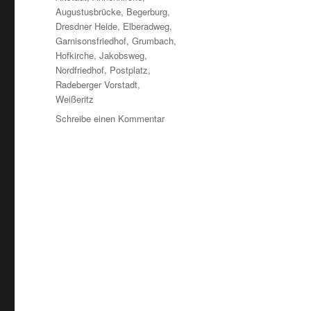
Augustusbrücke
,
Begerburg
,
Dresdner Heide
,
Elberadweg
,
Garnisonsfriedhof
,
Grumbach
,
Hofkirche
,
Jakobsweg
,
Nordfriedhof
,
Postplatz
,
Radeberger Vorstadt
,
Weißeritz
zu
Schreibe einen Kommentar
Zur
Eröffnung:
Sächsischer
Jakobsweg
und
Jakobsweg
Vogtland