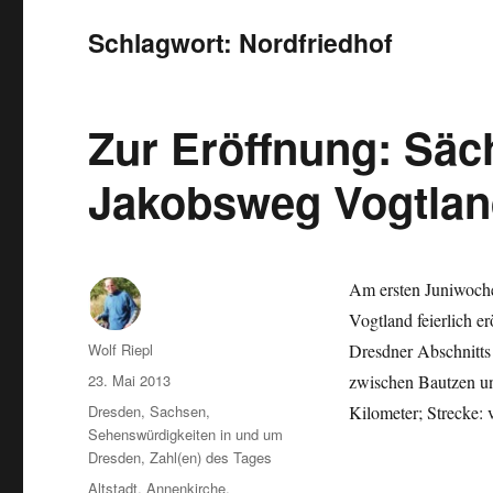
Schlagwort:
Nordfriedhof
Zur Eröffnung: Sä
Jakobsweg Vogtla
Am ersten Juniwoch
Vogtland feierlich e
Autor
Wolf Riepl
Dresdner Abschnitts
Veröffentlicht
23. Mai 2013
zwischen Bautzen un
am
Kategorien
Dresden
,
Sachsen
,
Kilometer; Strecke:
Sehenswürdigkeiten in und um
Dresden
,
Zahl(en) des Tages
Schlagwörter
Altstadt
,
Annenkirche
,