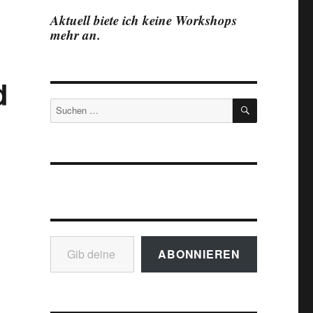
Aktuell biete ich keine Workshops
mehr an.
d
SUCHEN
Suchen
nach:
Gib deine E-Mail-Adresse ein ...
ABONNIEREN
ng: Sächsischer Jakobsweg und Jakobsweg Vogtland“