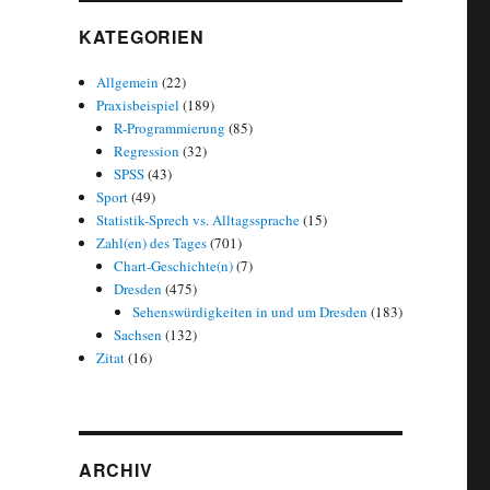
KATEGORIEN
Allgemein
(22)
Praxisbeispiel
(189)
R-Programmierung
(85)
Regression
(32)
SPSS
(43)
Sport
(49)
Statistik-Sprech vs. Alltagssprache
(15)
Zahl(en) des Tages
(701)
Chart-Geschichte(n)
(7)
Dresden
(475)
Sehenswürdigkeiten in und um Dresden
(183)
Sachsen
(132)
Zitat
(16)
ARCHIV