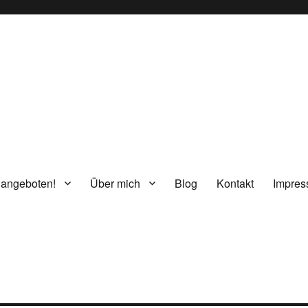
g
 angeboten!
Über mich
Blog
Kontakt
Impre