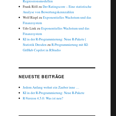
Regressionsmodellen
Frank Röll
zu
Der Ratingscore – Eine statistische
Analyse von Bewertungskennzahlen
Wolf Riepl
zu
Exponentielles Wachstum und das
Finanzsystem
Udo Link
zu
Exponentielles Wachstum und das
Finanzsystem
KI in der R-Programmierung: Neue R-Pakete |
Statistik Dresden
zu
R-Programmierung mit KI:
GitHub Copilot in RStudio
NEUESTE BEITRÄGE
Jedem Anfang wohnt ein Zauber inne …
KI in der R-Programmierung: Neue R-Pakete
R-Version 4.5.0: Was ist neu?