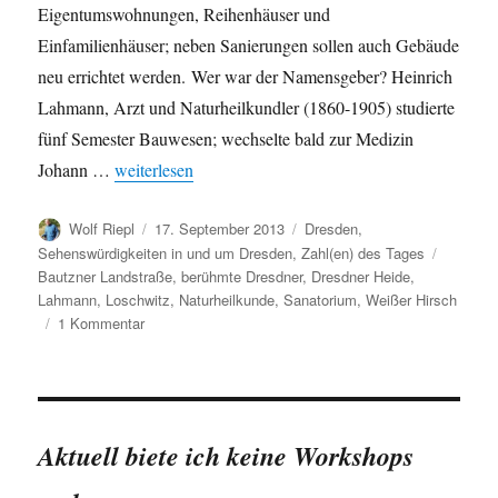
Eigentumswohnungen, Reihenhäuser und
Einfamilienhäuser; neben Sanierungen sollen auch Gebäude
neu errichtet werden. Wer war der Namensgeber? Heinrich
Lahmann, Arzt und Naturheilkundler (1860-1905) studierte
fünf Semester Bauwesen; wechselte bald zur Medizin
„Anlässlich der Sanierung: einige Zahlen zum Dresd
Johann …
weiterlesen
Autor
Veröffentlicht
Kategorien
Wolf Riepl
17. September 2013
Dresden
,
am
Schlagw
Sehenswürdigkeiten in und um Dresden
,
Zahl(en) des Tages
Bautzner Landstraße
,
berühmte Dresdner
,
Dresdner Heide
,
Lahmann
,
Loschwitz
,
Naturheilkunde
,
Sanatorium
,
Weißer Hirsch
zu
1 Kommentar
Anlässlich
der
Sanierung:
einige
Zahlen
Aktuell biete ich keine Workshops
zum
Dresdner