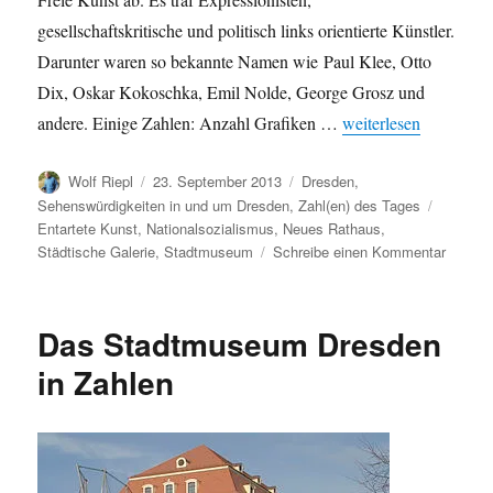
gesellschaftskritische und politisch links orientierte Künstler.
Darunter waren so bekannte Namen wie Paul Klee, Otto
Dix, Oskar Kokoschka, Emil Nolde, George Grosz und
„80. Jahrestag der Au
andere. Einige Zahlen: Anzahl Grafiken …
weiterlesen
Autor
Veröffentlicht
Kategorien
Wolf Riepl
23. September 2013
Dresden
,
am
Schlagw
Sehenswürdigkeiten in und um Dresden
,
Zahl(en) des Tages
Entartete Kunst
,
Nationalsozialismus
,
Neues Rathaus
,
zu
Städtische Galerie
,
Stadtmuseum
Schreibe einen Kommentar
80.
Jahres
der
Das Stadtmuseum Dresden
Ausstel
„Entart
in Zahlen
Kunst“
in
Dresde