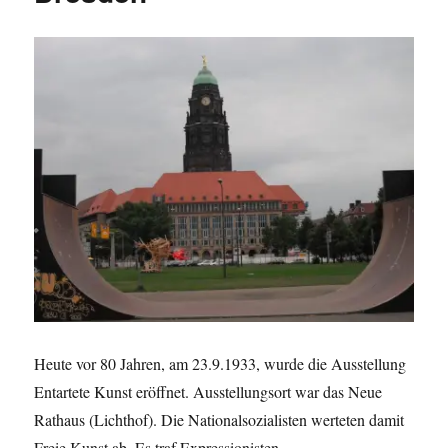
in
und
um
Dresden
Heute vor 80 Jahren, am 23.9.1933, wurde die Ausstellung
Entartete Kunst eröffnet. Ausstellungsort war das Neue
Rathaus (Lichthof). Die Nationalsozialisten werteten damit
Freie Kunst ab. Es traf Expressionisten,