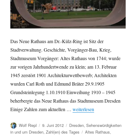
Das Neue Rathaus am Dr.-Külz-Ring ist Sitz der
Stadtverwaltung. Geschichte, Vorgänger-Bau, Krieg,
Stadtmuseum Vorgänger: Altes Rathaus von 1744; wurde
zur vorigen Jahrhundertwende zu klein; am 13. Februar
1945 zerstört 1901 Architekturwettbewerb; Architekten
wurden Carl Roth und Edmund Bräter 29.9.1905
Grundsteinlegung 1.10.1910 Einweihung 1910 – 1945
beherbergte das Neue Rathaus das Stadtmuseum Dresden
„Das Neue Rathaus in Zahlen“
Einige Zahlen zum aktuellen …
weiterlesen
Autor
Veröffentlicht
Kategorien
Wolf Riepl
9. Juni 2012
Dresden
,
Sehenswürdigkeiten
am
Schlagwörter
in und um Dresden
,
Zahl(en) des Tages
Altes Rathaus
,