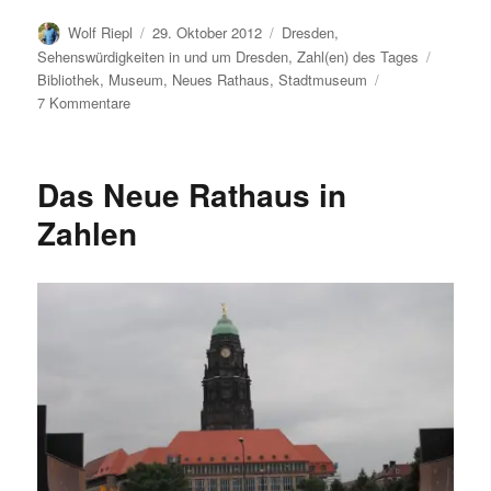
Autor
Veröffentlicht
Kategorien
Wolf Riepl
29. Oktober 2012
Dresden
,
am
Schlagw
Sehenswürdigkeiten in und um Dresden
,
Zahl(en) des Tages
Bibliothek
,
Museum
,
Neues Rathaus
,
Stadtmuseum
zu
7 Kommentare
Das
Stadtmuseum
Dresden
Das Neue Rathaus in
in
Zahlen
Zahlen