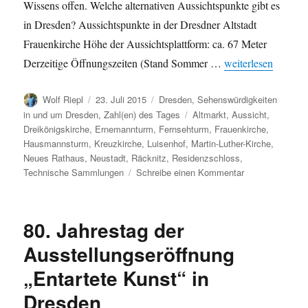
Wissens offen. Welche alternativen Aussichtspunkte gibt es
in Dresden? Aussichtspunkte in der Dresdner Altstadt
Frauenkirche Höhe der Aussichtsplattform: ca. 67 Meter
„Luisenhof und Fer
Derzeitige Öffnungszeiten (Stand Sommer …
weiterlesen
Autor
Veröffentlicht
Kategorien
Wolf Riepl
23. Juli 2015
Dresden
,
Sehenswürdigkeiten
am
Schlagwörter
in und um Dresden
,
Zahl(en) des Tages
Altmarkt
,
Aussicht
,
Dreikönigskirche
,
Ernemannturm
,
Fernsehturm
,
Frauenkirche
,
Hausmannsturm
,
Kreuzkirche
,
Luisenhof
,
Martin-Luther-Kirche
,
Neues Rathaus
,
Neustadt
,
Räcknitz
,
Residenzschloss
,
zu
Technische Sammlungen
Schreibe einen Kommentar
Luisenhof
und
Fernsehturm
80. Jahrestag der
geschlossen
–
Ausstellungseröffnung
Zahlen
„Entartete Kunst“ in
zu
alternativen
Dresden
Aussichtspunkt