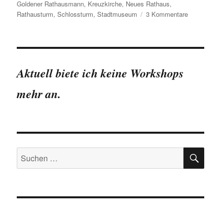
Goldener Rathausmann
,
Kreuzkirche
,
Neues Rathaus
,
zu
Rathausturm
,
Schlossturm
,
Stadtmuseum
3 Kommentare
Das
Neue
Rathaus
in
Zahlen
Aktuell biete ich keine Workshops
mehr an.
SU
Suchen
nach: