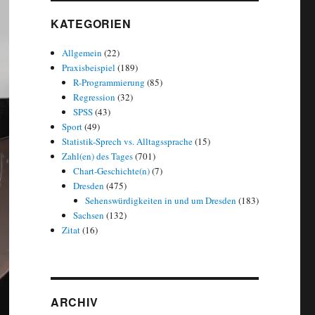
KATEGORIEN
Allgemein
(22)
Praxisbeispiel
(189)
R-Programmierung
(85)
Regression
(32)
SPSS
(43)
Sport
(49)
Statistik-Sprech vs. Alltagssprache
(15)
Zahl(en) des Tages
(701)
Chart-Geschichte(n)
(7)
Dresden
(475)
Sehenswürdigkeiten in und um Dresden
(183)
Sachsen
(132)
Zitat
(16)
ARCHIV