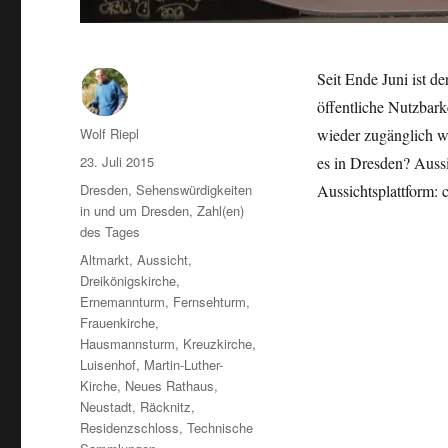
Seit Ende Juni ist d
öffentliche Nutzbark
Autor
Wolf Riepl
wieder zugänglich wi
Veröffentlicht
23. Juli 2015
es in Dresden? Auss
am
Kategorien
Dresden
,
Sehenswürdigkeiten
Aussichtsplattform:
in und um Dresden
,
Zahl(en)
des Tages
Schlagwörter
Altmarkt
,
Aussicht
,
Dreikönigskirche
,
Ernemannturm
,
Fernsehturm
,
Frauenkirche
,
Hausmannsturm
,
Kreuzkirche
,
Luisenhof
,
Martin-Luther-
Kirche
,
Neues Rathaus
,
Neustadt
,
Räcknitz
,
Residenzschloss
,
Technische