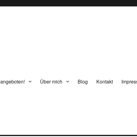
g
 angeboten!
Über mich
Blog
Kontakt
Impre