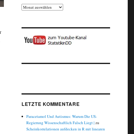
Archiv
r
und Fernsehturm geschlossen – Zahlen zu alternativen Aussichtspunkt
LETZTE KOMMENTARE
Paracetamol Und Autismus: Warum Die US-
Regierung Wissenschaftlich Falsch Liegt |
zu
Scheinkorrelationen aufdecken in R mit linearen