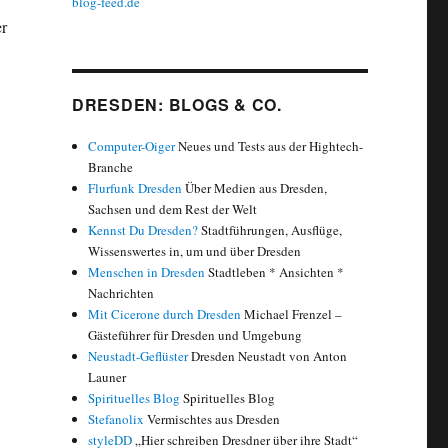
blog-feed.de
er
DRESDEN: BLOGS & CO.
Computer-Oiger
Neues und Tests aus der Hightech-
en in Zahlen“
Branche
Flurfunk Dresden
Über Medien aus Dresden,
Sachsen und dem Rest der Welt
Kennst Du Dresden?
Stadtführungen, Ausflüge,
Wissenswertes in, um und über Dresden
Menschen in Dresden
Stadtleben * Ansichten *
Nachrichten
Mit Cicerone durch Dresden
Michael Frenzel –
Gästeführer für Dresden und Umgebung
Neustadt-Geflüster
Dresden Neustadt von Anton
Launer
Spirituelles Blog
Spirituelles Blog
Stefanolix
Vermischtes aus Dresden
styleDD
„Hier schreiben Dresdner über ihre Stadt“