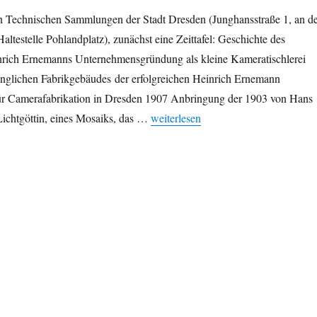
n Technischen Sammlungen der Stadt Dresden (Junghansstraße 1, an d
altestelle Pohlandplatz), zunächst eine Zeittafel: Geschichte des
rich Ernemanns Unternehmensgründung als kleine Kameratischlerei
nglichen Fabrikgebäudes der erfolgreichen Heinrich Ernemann
für Camerafabrikation in Dresden 1907 Anbringung der 1903 von Hans
„Die Technischen Sammlungen Dresd
ichtgöttin, eines Mosaiks, das …
weiterlesen