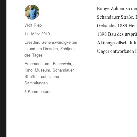
Einige Zahlen zu de
Schandauer Straße, H
Autor
Wolf Riepl
Gebäudes 1889 Hein
Veröffentlicht
11. März 2013
1898 Bau des ursprü
am
Kategorien
Dresden
,
Sehenswürdigkeiten
Aktiengesellschaft 
in und um Dresden
,
Zahl(en)
Unger entworfenen L
des Tages
Schlagwörter
Ernemannturm
,
Feuerwehr
,
Kino
,
Museum
,
Schandauer
Straße
,
Technische
Sammlungen
zu
3 Kommentare
Die
Technischen
Sammlungen
Dresden
in
Zahlen