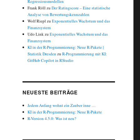
Regressionsmodellen
Frank Röll
zu
Der Ratingscore – Eine statistische
Analyse von Bewertungskennzahlen
Wolf Riepl
zu
Exponentielles Wachstum und das
Finanzsystem
Udo Link
zu
Exponentielles Wachstum und das
Finanzsystem
KI in der R-Programmierung: Neue R-Pakete |
Statistik Dresden
zu
R-Programmierung mit KI:
GitHub Copilot in RStudio
NEUESTE BEITRÄGE
Jedem Anfang wohnt ein Zauber inne …
KI in der R-Programmierung: Neue R-Pakete
R-Version 4.5.0: Was ist neu?