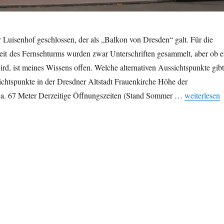
er Luisenhof geschlossen, der als „Balkon von Dresden“ galt. Für die
eit des Fernsehturms wurden zwar Unterschriften gesammelt, aber ob e
rd, ist meines Wissens offen. Welche alternativen Aussichtspunkte gibt
ichtspunkte in der Dresdner Altstadt Frauenkirche Höhe der
„Luisenhof 
 ca. 67 Meter Derzeitige Öffnungszeiten (Stand Sommer …
weiterlesen