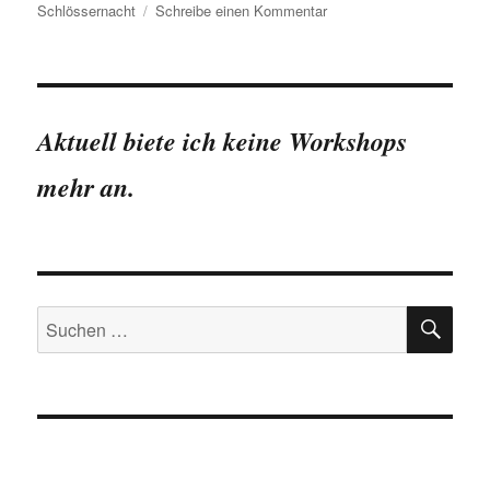
zu
Schlössernacht
Schreibe einen Kommentar
4.
Schlössernacht
in
Dresden
Aktuell biete ich keine Workshops
mehr an.
SU
Suchen
nach: