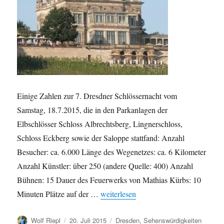
Einige Zahlen zur 7. Dresdner Schlössernacht vom
Samstag, 18.7.2015, die in den Parkanlagen der
Elbschlösser Schloss Albrechtsberg, Lingnerschloss,
Schloss Eckberg sowie der Saloppe stattfand: Anzahl
Besucher: ca. 6.000 Länge des Wegenetzes: ca. 6 Kilometer
Anzahl Künstler: über 250 (andere Quelle: 400) Anzahl
Bühnen: 15 Dauer des Feuerwerks von Mathias Kürbs: 10
„Zahlen zur 7. Dresdner Schlössernach
Minuten Plätze auf der …
weiterlesen
Autor
Veröffentlicht
Kategorien
Wolf Riepl
20. Juli 2015
Dresden
,
Sehenswürdigkeiten