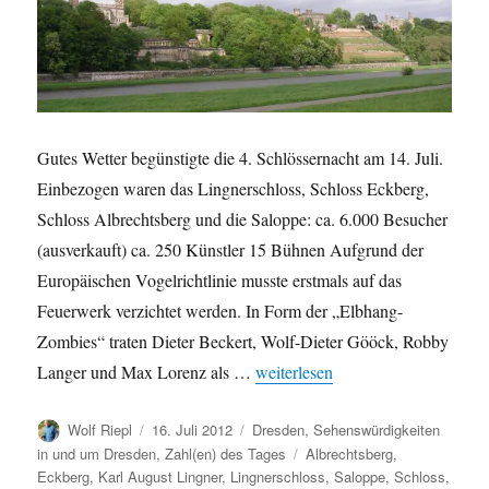
Gutes Wetter begünstigte die 4. Schlössernacht am 14. Juli.
Einbezogen waren das Lingnerschloss, Schloss Eckberg,
Schloss Albrechtsberg und die Saloppe: ca. 6.000 Besucher
(ausverkauft) ca. 250 Künstler 15 Bühnen Aufgrund der
Europäischen Vogelrichtlinie musste erstmals auf das
Feuerwerk verzichtet werden. In Form der „Elbhang-
Zombies“ traten Dieter Beckert, Wolf-Dieter Gööck, Robby
„4. Schlössernacht in Dresden“
Langer und Max Lorenz als …
weiterlesen
Autor
Veröffentlicht
Kategorien
Wolf Riepl
16. Juli 2012
Dresden
,
Sehenswürdigkeiten
am
Schlagwörter
in und um Dresden
,
Zahl(en) des Tages
Albrechtsberg
,
Eckberg
,
Karl August Lingner
,
Lingnerschloss
,
Saloppe
,
Schloss
,