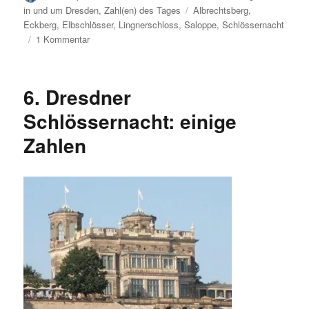
am
Schlagwörter
in und um Dresden
,
Zahl(en) des Tages
Albrechtsberg
,
Eckberg
,
Elbschlösser
,
Lingnerschloss
,
Saloppe
,
Schlössernacht
zu
1 Kommentar
Zahlen
zur
7.
6. Dresdner
Dresdner
Schlössernacht
Schlössernacht: einige
Zahlen