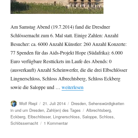
Am Samstag Abend (19.7.2014) fand die Dresdner
Schlössernacht zum 6. Mal statt. Einige Zahlen: Anzahl
Besucher: ca. 6000 Anzahl Künstler: 260 Anzahl Konzerte:
77 Spenden für das Aids-Projekt Hope (Südafrika): 6.000
Euro verfügbare Resttickets im Laufe des Abends: 0
(ausverkauft) Anzahl Scheinwerfer, die die drei Elbschlösser
Lingnerschloss, Schloss Albrechtsberg, Schloss Eckberg
„6. Dresdner Schlössernacht: einige Za
sowie die Saloppe und …
weiterlesen
Autor
Veröffentlicht
Kategorien
Wolf Riepl
21. Juli 2014
Dresden
,
Sehenswürdigkeiten
am
Schlagwörter
in und um Dresden
,
Zahl(en) des Tages
Albrechtsberg
,
Eckberg
,
Elbschlösser
,
Lingnerschloss
,
Saloppe
,
Schloss
,
zu
Schlössernacht
1 Kommentar
6.
Dresdner