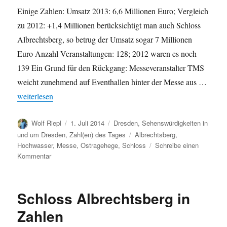
Einige Zahlen: Umsatz 2013: 6,6 Millionen Euro; Vergleich
zu 2012: +1,4 Millionen berücksichtigt man auch Schloss
Albrechtsberg, so betrug der Umsatz sogar 7 Millionen
Euro Anzahl Veranstaltungen: 128; 2012 waren es noch
139 Ein Grund für den Rückgang: Messeveranstalter TMS
weicht zunehmend auf Eventhallen hinter der Messe aus …
„Messe Dresden: Rekordumsatz 2013“
weiterlesen
Autor
Veröffentlicht
Kategorien
Wolf Riepl
1. Juli 2014
Dresden
,
Sehenswürdigkeiten in
am
Schlagwörter
und um Dresden
,
Zahl(en) des Tages
Albrechtsberg
,
Hochwasser
,
Messe
,
Ostragehege
,
Schloss
Schreibe einen
zu
Kommentar
Messe
Dresden:
Rekordumsatz
Schloss Albrechtsberg in
2013
Zahlen