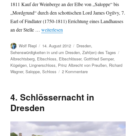
1811 Kauf der Weinberge an der Elbe von „Saloppe“ bis
„Mordgrund“ durch den schottischen Lord James Ogilvy, 7.
Earl of Findlater (1750-1811) Errichtung eines Landhauses
„Schloss Albrechtsberg in Zahlen“
an der Stelle …
weiterlesen
Autor
Veröffentlicht
Kategorien
Wolf Riepl
14. August 2012
Dresden
,
am
Schlagw
Sehenswürdigkeiten in und um Dresden
,
Zahl(en) des Tages
Albrechtsberg
,
Elbschloss
,
Elbschlösser
,
Gottfried Semper
,
Kügelgen
,
Lingnerschloss
,
Prinz Albrecht von Preußen
,
Richard
zu
Wagner
,
Saloppe
,
Schloss
2 Kommentare
Schloss
Albrechtsberg
in
4. Schlössernacht in
Zahlen
Dresden