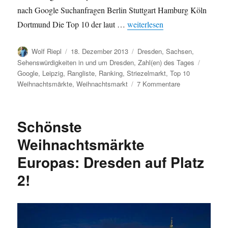
nach Google Suchanfragen Berlin Stuttgart Hamburg Köln
„Beliebteste Weihnachtsmärkt
Dortmund Die Top 10 der laut …
weiterlesen
Autor
Veröffentlicht
Kategorien
Wolf Riepl
18. Dezember 2013
Dresden
,
Sachsen
,
am
Schlagw
Sehenswürdigkeiten in und um Dresden
,
Zahl(en) des Tages
Google
,
Leipzig
,
Rangliste
,
Ranking
,
Striezelmarkt
,
Top 10
zu
Weihnachtsmärkte
,
Weihnachtsmarkt
7 Kommentare
Beliebteste
Weihnachtsmärk
Deutschlands
Schönste
nach
Google
Weihnachtsmärkte
Suchanfragen
Europas: Dresden auf Platz
2!