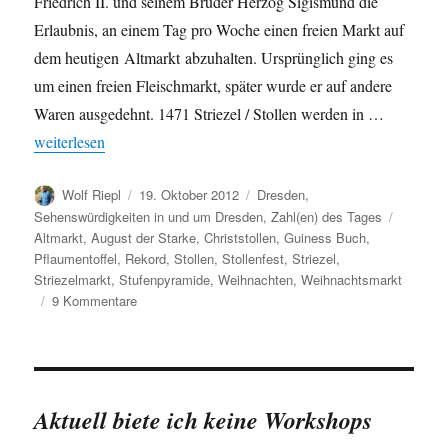
Friedrich II. und seinem Bruder Herzog Sigismund die
Erlaubnis, an einem Tag pro Woche einen freien Markt auf
dem heutigen Altmarkt abzuhalten. Ursprünglich ging es
um einen freien Fleischmarkt, später wurde er auf andere
Waren ausgedehnt. 1471 Striezel / Stollen werden in …
„Der Striezelmarkt in Zahlen“
weiterlesen
Autor
Veröffentlicht
Kategorien
Wolf Riepl
19. Oktober 2012
Dresden
,
am
Schlagw
Sehenswürdigkeiten in und um Dresden
,
Zahl(en) des Tages
Altmarkt
,
August der Starke
,
Christstollen
,
Guiness Buch
,
Pflaumentoffel
,
Rekord
,
Stollen
,
Stollenfest
,
Striezel
,
Striezelmarkt
,
Stufenpyramide
,
Weihnachten
,
Weihnachtsmarkt
zu
9 Kommentare
Der
Striezelmarkt
in
Zahlen
Aktuell biete ich keine Workshops