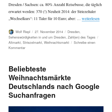
Dresden / Sachsen: ca. 80% Anzahl Reisebusse, die täglich
erwartet werden: 370 (!) Neuheit 2014: der Striezeltaler
„580. Striezelmarkt
„Wechselkurs“: 11 Taler für 10 Euro; aber: …
weiterlesen
Autor
Veröffentlicht
Kategorien
Wolf Riepl
27. November 2014
Dresden
,
am
Schlagw
Sehenswürdigkeiten in und um Dresden
,
Zahl(en) des Tages
Altmarkt
,
Striezelmarkt
,
Weihnachtsmarkt
Schreibe einen
zu
Kommentar
580.
Striezelmarkt
eröffnet
Beliebteste
Weihnachtsmärkte
Deutschlands nach Google
Suchanfragen