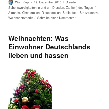
Autor
Veröffentlicht
Kategorien
Wolf Riepl
12. Dezember 2015
Dresden
,
am
Schlagw
Sehenswürdigkeiten in und um Dresden
,
Zahl(en) des Tages
Altmarkt
,
Christstollen
,
Riesenstollen
,
Stollenfest
,
Striezelmarkt
,
zu
Weihnachtsmarkt
Schreibe einen Kommentar
Einige
Zahlen
zum
Weihnachten: Was
581.
Dresdner
Einwohner Deutschlands
Striezelmarkt
lieben und hassen