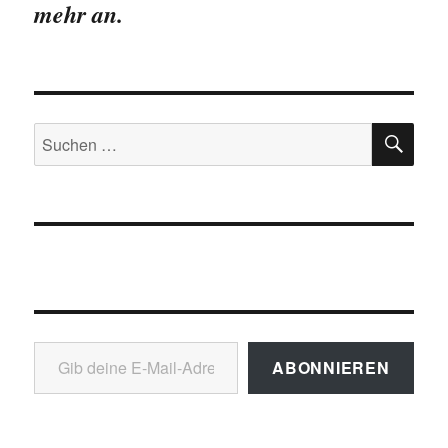
mehr an.
SU
Suchen
nach:
Gib deine E-Mail-Adresse ein ...
ABONNIEREN