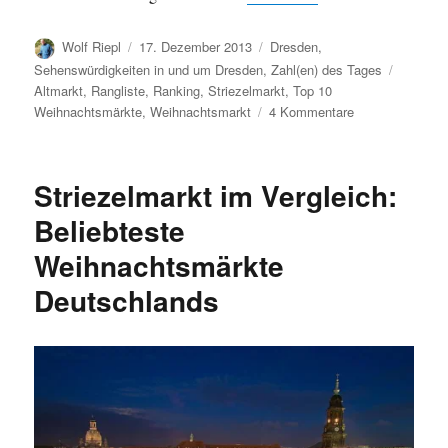
Autor
Veröffentlicht
Kategorien
Wolf Riepl
17. Dezember 2013
Dresden
,
am
Schlagw
Sehenswürdigkeiten in und um Dresden
,
Zahl(en) des Tages
Altmarkt
,
Rangliste
,
Ranking
,
Striezelmarkt
,
Top 10
zu
Weihnachtsmärkte
,
Weihnachtsmarkt
4 Kommentare
Schönste
Weihnachtsmärk
Europas:
Striezelmarkt im Vergleich:
Dresden
auf
Beliebteste
Platz
Weihnachtsmärkte
2!
Deutschlands