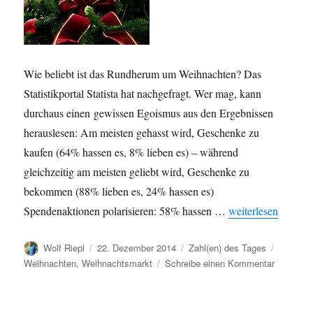
Wie beliebt ist das Rundherum um Weihnachten? Das
Statistikportal Statista hat nachgefragt. Wer mag, kann
durchaus einen gewissen Egoismus aus den Ergebnissen
herauslesen: Am meisten gehasst wird, Geschenke zu
kaufen (64% hassen es, 8% lieben es) – während
gleichzeitig am meisten geliebt wird, Geschenke zu
bekommen (88% lieben es, 24% hassen es)
„Weihnachten: Was
Spendenaktionen polarisieren: 58% hassen …
weiterlesen
Autor
Veröffentlicht
Kategorien
Schlagw
Wolf Riepl
22. Dezember 2014
Zahl(en) des Tages
am
zu
Weihnachten
,
Weihnachtsmarkt
Schreibe einen Kommentar
Weihnach
Was
Einwohne