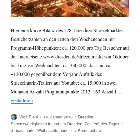
Hier eine kurze Bilanz des 578. Dresdner Striezelmarktes:
Besucherzahlen an den ersten drei Wochenenden mit
Programm-Höhepunkten: ca. 120.000 pro Tag Besucher auf
der Internetseite www.dresden.de/striezelmarkt von Oktober
bis kurz vor Weihnachten: ca. 330.000; das sind ca.
+130.000 gegenüber dem Vorjahr Aufrufe des
Striezelmarkt-Trailers auf Youtube: ca. 15.000 in zwei
Monaten Anzahl Programmpunkte 2012: 163 Anzahl …
„Bilanz des Striezelmarktes 2012“
weiterlesen
Autor
Veröffentlicht
Kategorien
Wolf Riepl
14. Januar 2013
Dresden
,
am
Schlagw
Sehenswürdigkeiten in und um Dresden
,
Zahl(en) des Tages
zu
Striezelmarkt
,
Weihnachtsmarkt
2 Kommentare
Bilanz