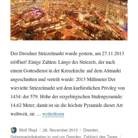
Der Dresdner Striezelmarkt wurde gestern, am 27.11.2013
eröffnet! Einige Zahlen: Länge des Striezels, der nach
einem Gottesdienst in der Kreuzkirche auf dem Altmarkt
angeschnitten und verteilt wurde: 2013 Millimeter Der
wievielte Striezelmarkt seit dem kurfürstlichen Privileg von
1434: der 579. Höhe der erzgebirgischen Stufenpyramide:
14,62 Meter; damit ist sie die höchste Pyramide dieser Art
„Striezelmarkt 2013 eröffnet“
weltweit, sie …
weiterlesen
Autor
Veröffentlicht
Kategorien
Wolf Riepl
28. November 2013
Dresden
,
am
Schlagw
Sehenswürdigkeiten in und um Dresden
,
Zahl(en) des Tages