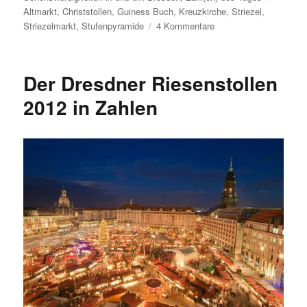
Altmarkt
,
Christstollen
,
Guiness Buch
,
Kreuzkirche
,
Striezel
,
zu
Striezelmarkt
,
Stufenpyramide
4 Kommentare
Striezelmarkt
2013
eröffnet
Der Dresdner Riesenstollen
2012 in Zahlen