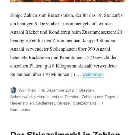
Einige Zahlen zum Riesenstollen, der für das 19. Stollenfest
am heutigen 8. Dezember „zusammengebaut“ wurde:
Anzahl Bäcker und Konditoren beim Zusammensetzen: 20
benötigte Zeit für den Zusammenbau: knapp 3 Stunden
Anzahl verwendeter Stollenplatten: über 390 Anzahl
beteiligte Bäckereien und Konditoreien: 52 Gewicht der
einzelnen Platten: gut 8 Kilogramm Anzahl verwendeter
„Der Dresdner Riesenstolle
Sultaninen: über 170 Millionen (!) …
weiterlesen
Autor
Veröffentlicht
Kategorien
Wolf Riepl
8. Dezember 2012
Dresden
,
am
Schlagw
Sehenswürdigkeiten in und um Dresden
,
Zahl(en) des Tages
Riesenstollen
,
Stollenfest
,
Striezel
,
Striezelmarkt
1
zu
Kommentar
Der
Dresdner
Riesenstollen
Der Striezelmarkt in Zahlen
2012