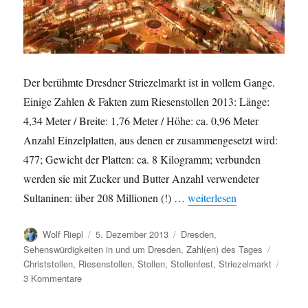
Der berühmte Dresdner Striezelmarkt ist in vollem Gange.
Einige Zahlen & Fakten zum Riesenstollen 2013: Länge:
4,34 Meter / Breite: 1,76 Meter / Höhe: ca. 0,96 Meter
Anzahl Einzelplatten, aus denen er zusammengesetzt wird:
477; Gewicht der Platten: ca. 8 Kilogramm; verbunden
werden sie mit Zucker und Butter Anzahl verwendeter
„Einige Zahlen zum Dresdn
Sultaninen: über 208 Millionen (!) …
weiterlesen
Autor
Veröffentlicht
Kategorien
Wolf Riepl
5. Dezember 2013
Dresden
,
am
Schlagw
Sehenswürdigkeiten in und um Dresden
,
Zahl(en) des Tages
Christstollen
,
Riesenstollen
,
Stollen
,
Stollenfest
,
Striezelmarkt
zu
3 Kommentare
Einige
Zahlen