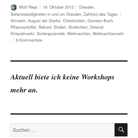
Autor
Veröffentlicht
Kategorien
Wolf Riepl
19. Oktober 2012
Dresden
,
am
Schlagw
Sehenswürdigkeiten in und um Dresden
,
Zahl(en) des Tages
Altmarkt
,
August der Starke
,
Christstollen
,
Guiness Buch
,
Pflaumentoffel
,
Rekord
,
Stollen
,
Stollenfest
,
Striezel
,
Striezelmarkt
,
Stufenpyramide
,
Weihnachten
,
Weihnachtsmarkt
zu
9 Kommentare
Der
Striezelmarkt
in
Zahlen
Aktuell biete ich keine Workshops
mehr an.
SU
Suchen
nach: