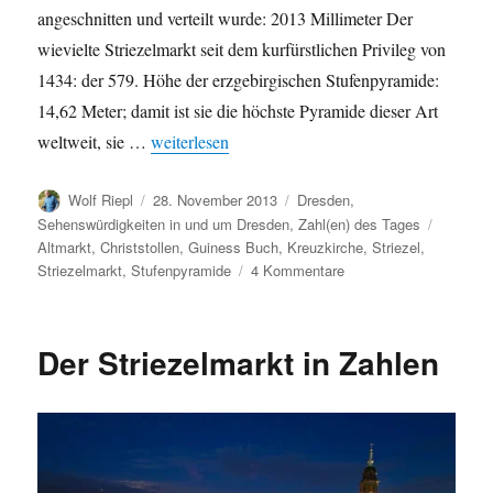
angeschnitten und verteilt wurde: 2013 Millimeter Der
wievielte Striezelmarkt seit dem kurfürstlichen Privileg von
1434: der 579. Höhe der erzgebirgischen Stufenpyramide:
14,62 Meter; damit ist sie die höchste Pyramide dieser Art
„Striezelmarkt 2013 eröffnet“
weltweit, sie …
weiterlesen
Autor
Veröffentlicht
Kategorien
Wolf Riepl
28. November 2013
Dresden
,
am
Schlagw
Sehenswürdigkeiten in und um Dresden
,
Zahl(en) des Tages
Altmarkt
,
Christstollen
,
Guiness Buch
,
Kreuzkirche
,
Striezel
,
zu
Striezelmarkt
,
Stufenpyramide
4 Kommentare
Striezelmarkt
2013
eröffnet
Der Striezelmarkt in Zahlen