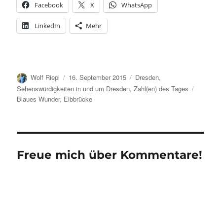
Facebook
X
WhatsApp
LinkedIn
Mehr
Autor
Veröffentlicht
Kategorien
Wolf Riepl
16. September 2015
Dresden
,
am
Schlagw
Sehenswürdigkeiten in und um Dresden
,
Zahl(en) des Tages
Blaues Wunder
,
Elbbrücke
Freue mich über Kommentare!