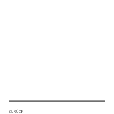
Beitragsnavigation
ZURÜCK