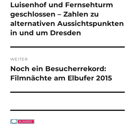
Luisenhof und Fernsehturm
Vorheriger
Beitrag:
geschlossen – Zahlen zu
alternativen Aussichtspunkten
in und um Dresden
WEITER
Noch ein Besucherrekord:
Nächster
Beitrag:
Filmnächte am Elbufer 2015