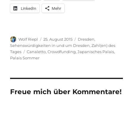
LinkedIn
Mehr
Autor
Veröffentlicht
Kategorien
Wolf Riepl
25. August 2015
Dresden
,
am
Sehenswürdigkeiten in und um Dresden
,
Zahl(en) des
Schlagwörter
Tages
Canaletto
,
Crowdfunding
,
Japanisches Palais
,
Palais Sommer
Freue mich über Kommentare!