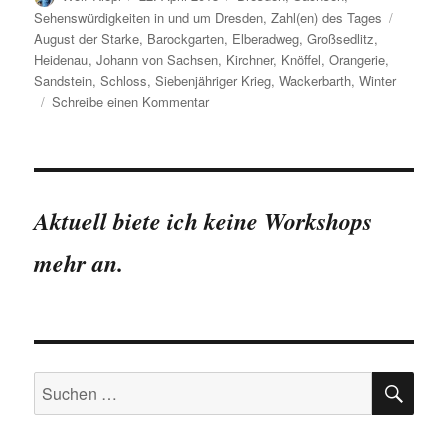
am
Schlagw
Sehenswürdigkeiten in und um Dresden
,
Zahl(en) des Tages
August der Starke
,
Barockgarten
,
Elberadweg
,
Großsedlitz
,
Heidenau
,
Johann von Sachsen
,
Kirchner
,
Knöffel
,
Orangerie
,
Sandstein
,
Schloss
,
Siebenjähriger Krieg
,
Wackerbarth
,
Winter
zu
Schreibe einen Kommentar
Der
Barockgarten
Großsedlitz
in
Zahlen
Aktuell biete ich keine Workshops
mehr an.
SU
Suchen
nach: