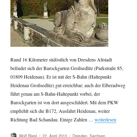
Rund 16 Kilometer südöstlich von Dresdens Altstadt
befindet sich der Barockgarten Großsedlitz (Parkstraße 85,
01809 Heidenau). Er ist mit der S-Bahn (Haltepunkt
Heidenau Großsedlitz) gut erreichbar; auch der Elberadweg
führt genau am S-Bahn-Haltepunkt vorbei, der
Barockgarten ist von dort ausgeschildert. Mit dem PKW
empfiehlt sich die B172, Ausfahrt Heidenau, weiter
„Der Barockgarten Gr
Richtung Bad Schandau. Einige Zahlen …
weiterlesen
Autor
Veröffentlicht
Kategorien
Wolf Riepl
22. April 2013
Dresden
,
Sachsen
,