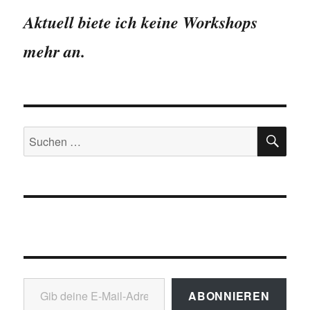
in
Aktuell biete ich keine Workshops
Pirna
OT
mehr an.
Graupa
in
Zahlen
SU
Suchen
nach:
Gib deine E-Mail-Adresse ein ...
ABONNIEREN