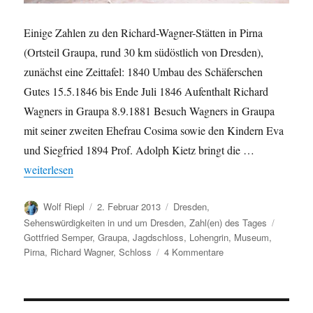
Einige Zahlen zu den Richard-Wagner-Stätten in Pirna
(Ortsteil Graupa, rund 30 km südöstlich von Dresden),
zunächst eine Zeittafel: 1840 Umbau des Schäferschen
Gutes 15.5.1846 bis Ende Juli 1846 Aufenthalt Richard
Wagners in Graupa 8.9.1881 Besuch Wagners in Graupa
mit seiner zweiten Ehefrau Cosima sowie den Kindern Eva
und Siegfried 1894 Prof. Adolph Kietz bringt die …
„Die Richard-Wagner-Stätten in Pirna OT Graupa in Zahlen“
weiterlesen
Autor
Veröffentlicht
Kategorien
Wolf Riepl
2. Februar 2013
Dresden
,
am
Schlagw
Sehenswürdigkeiten in und um Dresden
,
Zahl(en) des Tages
Gottfried Semper
,
Graupa
,
Jagdschloss
,
Lohengrin
,
Museum
,
zu
Pirna
,
Richard Wagner
,
Schloss
4 Kommentare
Die
Richard-
Wagner-
Stätten