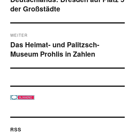
der Großstädte
WEITER
Das Heimat- und Palitzsch-
Nächster
Museum Prohlis in Zahlen
Beitrag:
RSS