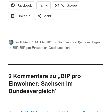
Facebook
X
WhatsApp
LinkedIn
Mehr
Autor
Veröffentlicht
Kategorien
Wolf Riepl
14. Mai 2013
Sachsen
,
Zahl(en) des Tages
am
Schlagwörter
BIP
,
BIP pro Einwohner
,
Ostdeutschland
2 Kommentare zu „BIP pro
Einwohner: Sachsen im
Bundesvergleich“