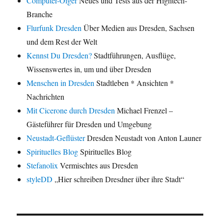
Computer-Oiger
Neues und Tests aus der Hightech-
Branche
Flurfunk Dresden
Über Medien aus Dresden, Sachsen
und dem Rest der Welt
Kennst Du Dresden?
Stadtführungen, Ausflüge,
Wissenswertes in, um und über Dresden
Menschen in Dresden
Stadtleben * Ansichten *
Nachrichten
Mit Cicerone durch Dresden
Michael Frenzel –
Gästeführer für Dresden und Umgebung
Neustadt-Geflüster
Dresden Neustadt von Anton Launer
Spirituelles Blog
Spirituelles Blog
Stefanolix
Vermischtes aus Dresden
styleDD
„Hier schreiben Dresdner über ihre Stadt“