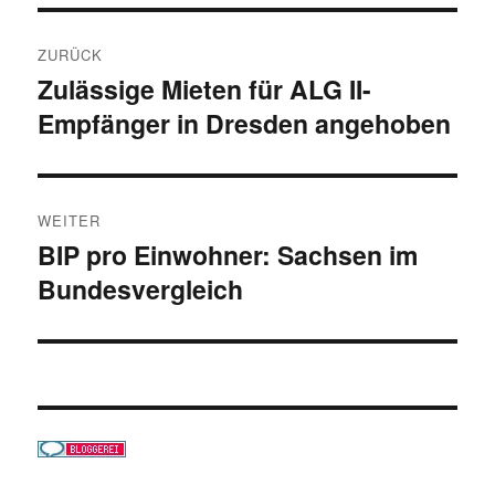
Beitragsnavigation
ZURÜCK
Zulässige Mieten für ALG II-
Vorheriger
Empfänger in Dresden angehoben
Beitrag:
WEITER
BIP pro Einwohner: Sachsen im
Nächster
Bundesvergleich
Beitrag: