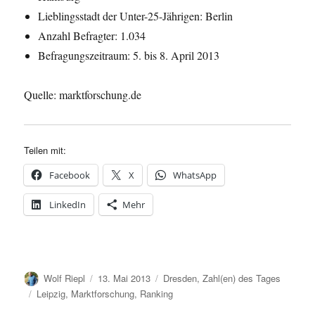
Lieblingsstadt der Unter-25-Jährigen: Berlin
Anzahl Befragter: 1.034
Befragungszeitraum: 5. bis 8. April 2013
Quelle: marktforschung.de
Teilen mit:
Facebook
X
WhatsApp
LinkedIn
Mehr
Autor
Veröffentlicht
Kategorien
Wolf Riepl
13. Mai 2013
Dresden
,
Zahl(en) des Tages
am
Schlagwörter
Leipzig
,
Marktforschung
,
Ranking