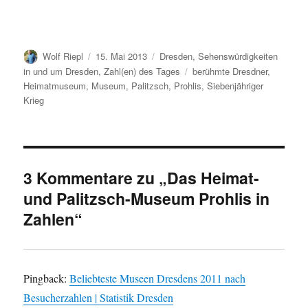
Autor
Veröffentlicht
Kategorien
Wolf Riepl
15. Mai 2013
Dresden
,
Sehenswürdigkeiten
am
Schlagwörter
in und um Dresden
,
Zahl(en) des Tages
berühmte Dresdner
,
Heimatmuseum
,
Museum
,
Palitzsch
,
Prohlis
,
Siebenjähriger
Krieg
3 Kommentare zu „Das Heimat-
und Palitzsch-Museum Prohlis in
Zahlen“
Pingback:
Beliebteste Museen Dresdens 2011 nach
Besucherzahlen | Statistik Dresden