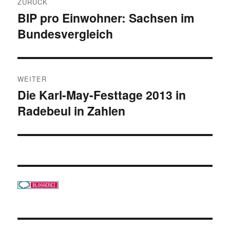
ZURÜCK
BIP pro Einwohner: Sachsen im
Vorheriger
Bundesvergleich
Beitrag:
WEITER
Die Karl-May-Festtage 2013 in
Nächster
Radebeul in Zahlen
Beitrag: