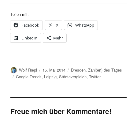
Teilen mit:
Facebook
X
WhatsApp
LinkedIn
Mehr
Autor
Veröffentlicht
Kategorien
Wolf Riepl
15. Mai 2014
Dresden
,
Zahl(en) des Tages
am
Schlagwörter
Google Trends
,
Leipzig
,
Städtevergleich
,
Twitter
Freue mich über Kommentare!