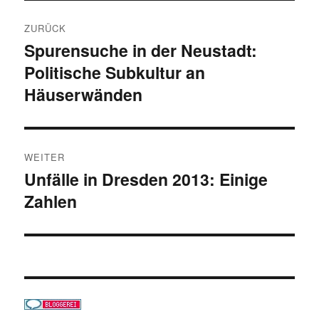
Beitragsnavigation
ZURÜCK
Spurensuche in der Neustadt:
Vorheriger
Politische Subkultur an
Beitrag:
Häuserwänden
WEITER
Unfälle in Dresden 2013: Einige
Nächster
Zahlen
Beitrag: