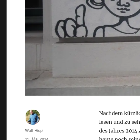
Nachdem kürzli
lesen und zu seh
Autor
Wolf Riepl
des Jahres 2014 
Veröffentlicht
13. Mai 2014
heute noch seine