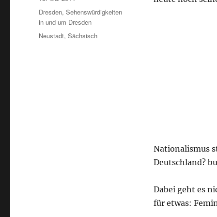
am
Kategorien
Dresden
,
Sehenswürdigkeiten
in und um Dresden
Schlagwörter
Neustadt
,
Sächsisch
Nationalismus s
Deutschland? buä
Dabei geht es ni
für etwas: Femi