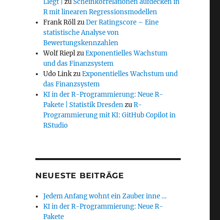
Liegt |
zu
Scheinkorrelationen aufdecken in
R mit linearen Regressionsmodellen
Frank Röll
zu
Der Ratingscore – Eine
statistische Analyse von
Bewertungskennzahlen
Wolf Riepl
zu
Exponentielles Wachstum
und das Finanzsystem
Udo Link
zu
Exponentielles Wachstum und
das Finanzsystem
KI in der R-Programmierung: Neue R-
Pakete | Statistik Dresden
zu
R-
Programmierung mit KI: GitHub Copilot in
RStudio
NEUESTE BEITRÄGE
Jedem Anfang wohnt ein Zauber inne …
KI in der R-Programmierung: Neue R-
Pakete