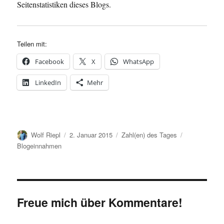
Seitenstatistiken dieses Blogs.
Teilen mit:
Facebook
X
WhatsApp
LinkedIn
Mehr
Autor
Veröffentlicht
Kategorien
Schlagwörter
Wolf Riepl
2. Januar 2015
Zahl(en) des Tages
am
Blogeinnahmen
Freue mich über Kommentare!