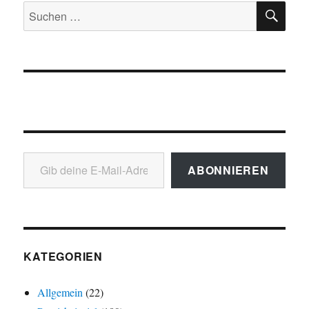
SU
Suchen
nach:
Gib deine E-Mail-Adresse ein ...
ABONNIEREN
KATEGORIEN
Allgemein
(22)