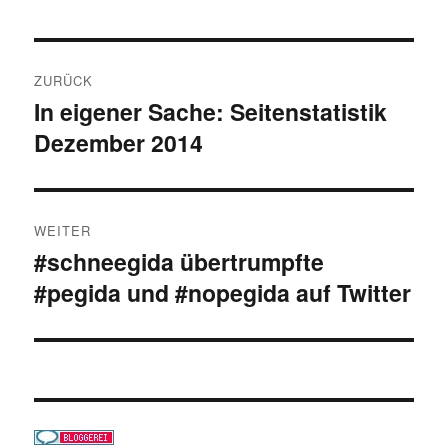
Beitragsnavigation
ZURÜCK
In eigener Sache: Seitenstatistik
Vorheriger
Dezember 2014
Beitrag:
WEITER
#schneegida übertrumpfte
Nächster
#pegida und #nopegida auf Twitter
Beitrag: