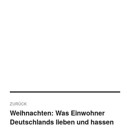
Beitragsnavigation
ZURÜCK
Weihnachten: Was Einwohner
Vorheriger
Deutschlands lieben und hassen
Beitrag: