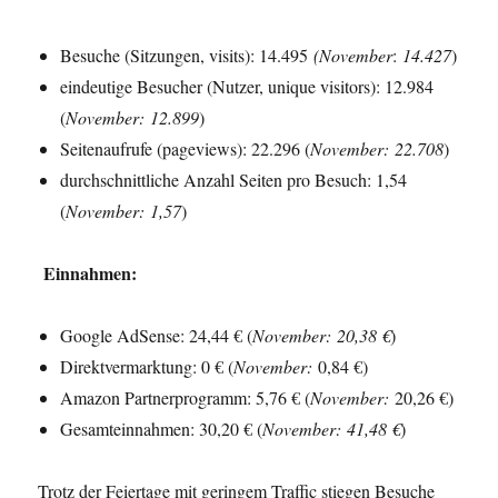
Besuche (Sitzungen, visits): 14.495
(November
:
14.427
)
eindeutige Besucher (Nutzer, unique visitors): 12.984
(
November
:
12.899
)
Seitenaufrufe (pageviews): 22.296 (
November
:
22.708
)
durchschnittliche Anzahl Seiten pro Besuch: 1,54
(
November
:
1,57
)
Einnahmen:
Google AdSense: 24,44 € (
November
:
20,38 €
)
Direktvermarktung: 0 € (
November
:
0,84 €)
Amazon Partnerprogramm: 5,76 € (
November
:
20,26 €)
Gesamteinnahmen: 30,20 € (
November
:
41,48 €
)
Trotz der Feiertage mit geringem Traffic stiegen Besuche