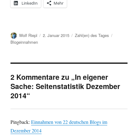
LinkedIn
Mehr
Autor
Veröffentlicht
Kategorien
Schlagwörter
Wolf Riepl
2. Januar 2015
Zahl(en) des Tages
am
Blogeinnahmen
2 Kommentare zu „In eigener
Sache: Seitenstatistik Dezember
2014“
Pingback:
Einnahmen von 22 deutschen Blogs im
Dezember 2014