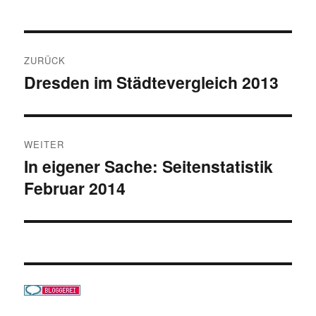
Beitragsnavigation
ZURÜCK
Dresden im Städtevergleich 2013
Vorheriger
Beitrag:
WEITER
In eigener Sache: Seitenstatistik
Nächster
Februar 2014
Beitrag: