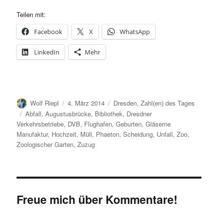
Teilen mit:
Facebook
X
WhatsApp
LinkedIn
Mehr
Autor
Veröffentlicht
Kategorien
Wolf Riepl
4. März 2014
Dresden
,
Zahl(en) des Tages
am
Schlagwörter
Abfall
,
Augustusbrücke
,
Bibliothek
,
Dresdner
Verkehrsbetriebe
,
DVB
,
Flughafen
,
Geburten
,
Gläserne
Manufaktur
,
Hochzeit
,
Müll
,
Phaeton
,
Scheidung
,
Unfall
,
Zoo
,
Zoologischer Garten
,
Zuzug
Freue mich über Kommentare!