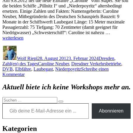
Am 9.8.2012 lief die neue Elbfähre „Caroline“ vom Stapel. Sie soll
weitere
die beiden Schiffe „Pillnitz I“ und „Niederpoyritz“ altersbedingt
geplant
ersetzen. Einige Zahlen und Fakten: Namensgeberin: Caroline
Neuber, Mitbegründerin des Deutschen Schauspiels Bauzeit: 9
Monate in der Schiffswerft Laubegast Länge: 15 Meter maximale
Passagierzahl: 75 Tiefgang: 70 Zentimeter (damit geeignet für
„Neue
Niedrigwasser) „Schwesterschiff“: Caroline ist nahezu …
Dresdner
weiterlesen
Elbfähre:
Autor
Veröffentlicht
Kategorien
Stapellauf
am
der
Wolf Riepl
28. August 2012
3. Februar 2024
Dresden
,
„Caroline““
Schlagwörter
Zahl(en) des Tages
Caroline Neuber
,
Dresdner Verkehrsbetriebe
,
DVB
,
Elbfähre
,
Laubegast
,
Niederpoyritz
Schreibe einen
zu
Kommentar
Neue
Dresdner
Aktuell biete ich keine Workshops mehr an.
Elbfähre:
Stapellauf
Suchen
der
Gib deine E-Mail-Adresse ein ...
Suchen
nach:
„Caroline“
Abonnieren
Kategorien