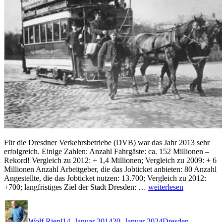
Für die Dresdner Verkehrsbetriebe (DVB) war das Jahr 2013 sehr
erfolgreich. Einige Zahlen: Anzahl Fahrgäste: ca. 152 Millionen –
Rekord! Vergleich zu 2012: + 1,4 Millionen; Vergleich zu 2009: + 6
Millionen Anzahl Arbeitgeber, die das Jobticket anbieten: 80 Anzahl
Angestellte, die das Jobticket nutzen: 13.700; Vergleich zu 2012:
„Jahresbilanz
+700; langfristiges Ziel der Stadt Dresden: …
weiterlesen
der
Autor
Veröffentlicht
Kategorien
DVB:
am
Rekordjahr
Wolf Riepl
14. Januar 2014
20. Januar 2024
Dresden
,