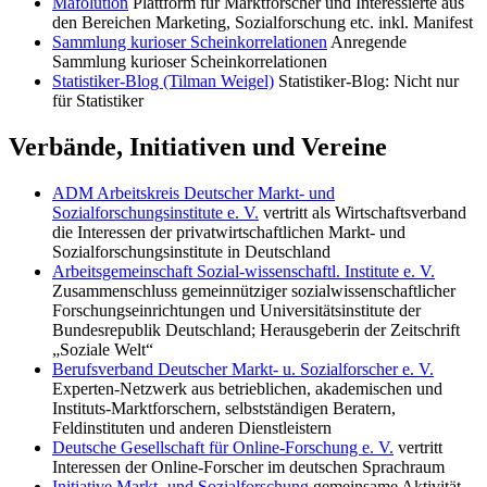
Mafolution
Plattform für Marktforscher und Interessierte aus
den Bereichen Marketing, Sozialforschung etc. inkl. Manifest
Sammlung kurioser Scheinkorrelationen
Anregende
Sammlung kurioser Scheinkorrelationen
Statistiker-Blog (Tilman Weigel)
Statistiker-Blog: Nicht nur
für Statistiker
Verbände, Initiativen und Vereine
ADM Arbeitskreis Deutscher Markt- und
Sozialforschungsinstitute e. V.
vertritt als Wirtschaftsverband
die Interessen der privatwirtschaftlichen Markt- und
Sozialforschungsinstitute in Deutschland
Arbeitsgemeinschaft Sozial-wissenschaftl. Institute e. V.
Zusammenschluss gemeinnütziger sozialwissenschaftlicher
Forschungseinrichtungen und Universitätsinstitute der
Bundesrepublik Deutschland; Herausgeberin der Zeitschrift
„Soziale Welt“
Berufsverband Deutscher Markt- u. Sozialforscher e. V.
Experten-Netzwerk aus betrieblichen, akademischen und
Instituts-Marktforschern, selbstständigen Beratern,
Feldinstituten und anderen Dienstleistern
Deutsche Gesellschaft für Online-Forschung e. V.
vertritt
Interessen der Online-Forscher im deutschen Sprachraum
Initiative Markt- und Sozialforschung
gemeinsame Aktivität