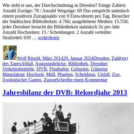
Wie sieht er aus, der Durchschnittstag in Dresden? Einige Zahlen:
Anzahl Zuzüge: 78 / Anzahl Wegzüge: 69 Das entspricht statistisch
einem positiven Zuzugssaldo von 9 Einwohnern pro Tag. Besucher
der Städtischen Bibliotheken: 4.766; ausgeliehene Medien: 15.550;
jeder Dresdner besucht die Bibliotheken statistisch 3x pro Jahr
Anzahl Hochzeiten: 15 / Scheidungen: 2 Anzahl verteilter
„Ein
Strafzettel: 659 …
weiterlesen
Durchschnittstag
Autor
Veröffentlicht
Kategorien
in
am
Dresden“
Wolf Riepl
4. März 2014
29. Januar 2024
Dresden
,
Zahl(en)
Schlagwörter
des Tages
Abfall
,
Augustusbrücke
,
Bibliothek
,
Dresdner
Verkehrsbetriebe
,
DVB
,
Flughafen
,
Geburten
,
Gläserne
Manufaktur
,
Hochzeit
,
Müll
,
Phaeton
,
Scheidung
,
Unfall
,
Zoo
,
zu
Zoologischer Garten
,
Zuzug
Schreibe einen Kommentar
Ein
Durchschnitts
Jahresbilanz der DVB: Rekordjahr 2013
in
Dresden