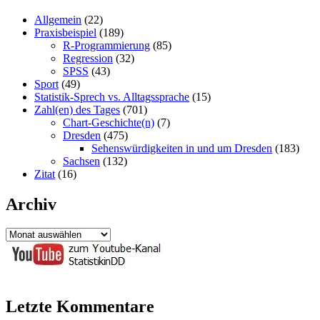
Allgemein
(22)
Praxisbeispiel
(189)
R-Programmierung
(85)
Regression
(32)
SPSS
(43)
Sport
(49)
Statistik-Sprech vs. Alltagssprache
(15)
Zahl(en) des Tages
(701)
Chart-Geschichte(n)
(7)
Dresden
(475)
Sehenswürdigkeiten in und um Dresden
(183)
Sachsen
(132)
Zitat
(16)
Archiv
Archiv
Letzte Kommentare