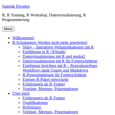
Zum
Statistik Dresden
Inhalt
R, R Training, R Workshop, Datenvisualisierung, R
springen
Programmierung
Menü
Willkommen!
R-Schulungen: Werden nicht mehr angeboten!
Shiny – Interaktive Webapplikationen mit R
Einführung in R / RStudio
Datenvisualisierung mit R und ggplot2
Datenvisualisierung mit R für Fortgeschrittene
Ergebnisse berichten mit R – Reproduzierbare
Workflows dank Quarto und Markdown
R-Programmierung für Fortgeschrittene
Eigenes R-Paket entwickeln
Erfahrungen als R-Trainer
Vorträge, Meetups, Präsentationen
Über mich
Erfahrungen als R-Trainer
Qualifikationen
Referenzen
Vorträge, Meetups, Präsentationen