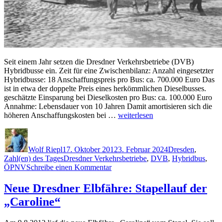
Seit einem Jahr setzen die Dresdner Verkehrsbetriebe (DVB)
Hybridbusse ein. Zeit für eine Zwischenbilanz: Anzahl eingesetzter
Hybridbusse: 18 Anschaffungspreis pro Bus: ca. 700.000 Euro Das
ist in etwa der doppelte Preis eines herkömmlichen Dieselbusses.
geschätzte Einsparung bei Dieselkosten pro Bus: ca. 100.000 Euro
Annahme: Lebensdauer von 10 Jahren Damit amortisieren sich die
„Ein
höheren Anschaffungskosten bei …
weiterlesen
Jahr
Autor
Veröffentlicht
Kategorien
Hybridbusse:
am
derzeit
Wolf Riepl
17. Oktober 2012
3. Februar 2024
Dresden
,
unwirtschaftlich,
Schlagwörter
Zahl(en) des Tages
Dresdner Verkehrsbetriebe
,
DVB
,
Hybridbus
,
aber
zu
ÖPNV
Schreibe einen Kommentar
weitere
Ein
geplant“
Jahr
Neue Dresdner Elbfähre: Stapellauf der
Hybridbusse:
„Caroline“
derzeit
unwirtschaftlich,
aber