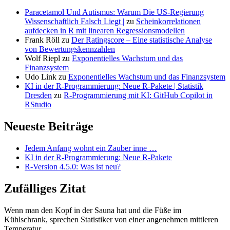
Paracetamol Und Autismus: Warum Die US-Regierung
Wissenschaftlich Falsch Liegt |
zu
Scheinkorrelationen
aufdecken in R mit linearen Regressionsmodellen
Frank Röll
zu
Der Ratingscore – Eine statistische Analyse
von Bewertungskennzahlen
Wolf Riepl
zu
Exponentielles Wachstum und das
Finanzsystem
Udo Link
zu
Exponentielles Wachstum und das Finanzsystem
KI in der R-Programmierung: Neue R-Pakete | Statistik
Dresden
zu
R-Programmierung mit KI: GitHub Copilot in
RStudio
Neueste Beiträge
Jedem Anfang wohnt ein Zauber inne …
KI in der R-Programmierung: Neue R-Pakete
R-Version 4.5.0: Was ist neu?
Zufälliges Zitat
Wenn man den Kopf in der Sauna hat und die Füße im
Kühlschrank, sprechen Statistiker von einer angenehmen mittleren
Temperatur.