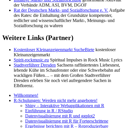
der Verbände ADM, ASI, BVM, DGOF
Rat der Deutschen Markt- und Sozialforschung e. V.
Aufgabe
des Rates: die Einhaltung der Grundsätze kompetenter,
redlicher und wissenschaftlicher Markt-, Meinungs- und
Sozialforschung zu wahren
Weitere Links (Partner)
Kostenloser Kleinanzeigenmarkt SucheBiete
kostenloser
Kleinanzeigenmarkt
Spirit-rockmusic.eu
Spiritual Impulses in Rock Music Lyrics
Stadtverführer Dresden
Sachsens raffiniertestes Liebesnest,
lebende Kühe im Schaufenster oder eine Schwebebahn auf
wackligen Füßen… – mit dem Großen Stadtverführer
Dresden erleben Sie noch viel aufregendere Sachen in
Elbflorenz.
Willkommen!
R-Schulungen: Werden nicht mehr angeboten!
Shiny – Interaktive Webapplikationen mit R
Einführung in R / RStudio
Datenvisualisierung mit R und ggplot2
Datenvisualisierung mit R für Fortgeschrittene
Ergebnisse berichten mit R – Reproduzierbare