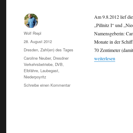
Am 9.8.2012 lief die
„Pillnitz I“ und „Ni
Autor
Wolf Riepl
Namensgeberin: Caro
Veröffentlicht
28. August 2012
Monate in der Schif
am
Kategorien
Dresden
,
Zahl(en) des Tages
70 Zentimeter (damit
Schlagwörter
„Neue Dresdner Elbfä
Caroline Neuber
,
Dresdner
weiterlesen
Verkehrsbetriebe
,
DVB
,
Elbfähre
,
Laubegast
,
Niederpoyritz
zu
Schreibe einen Kommentar
Neue
Dresdner
Elbfähre:
Stapellauf
der
„Caroline“