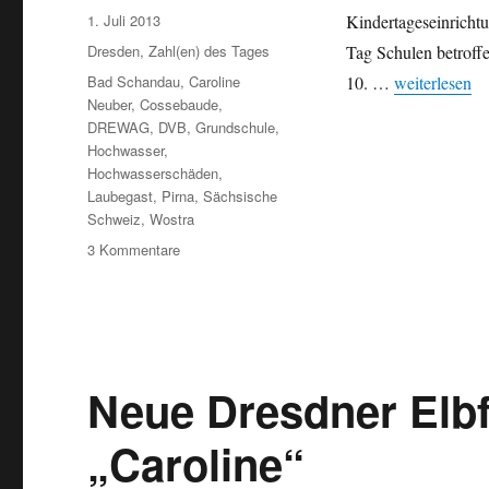
Veröffentlicht
1. Juli 2013
Kindertageseinricht
am
Kategorien
Dresden
,
Zahl(en) des Tages
Tag Schulen betroffe
Schlagwörter
„Hochwasser 
Bad Schandau
,
Caroline
10. …
weiterlesen
Neuber
,
Cossebaude
,
DREWAG
,
DVB
,
Grundschule
,
Hochwasser
,
Hochwasserschäden
,
Laubegast
,
Pirna
,
Sächsische
Schweiz
,
Wostra
zu
3 Kommentare
Hochwasser
2013:
Schäden
in
Dresden
Neue Dresdner Elbf
„Caroline“