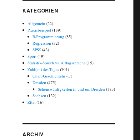
KATEGORIEN
Allgemein
(22)
Praxisbeispiel
(189)
R-Programmierung
(85)
Regression
(32)
SPSS
(43)
Sport
(49)
Statistik-Sprech vs. Alltagssprache
(15)
Zahl(en) des Tages
(701)
Chart-Geschichte(n)
(7)
Dresden
(475)
Sehenswürdigkeiten in und um Dresden
(183)
Sachsen
(132)
Zitat
(16)
ARCHIV