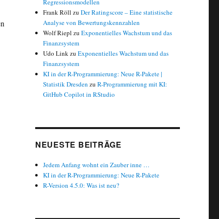
Regressionsmodellen
Frank Röll
zu
Der Ratingscore – Eine statistische
en
Analyse von Bewertungskennzahlen
Wolf Riepl
zu
Exponentielles Wachstum und das
Finanzsystem
Udo Link
zu
Exponentielles Wachstum und das
Finanzsystem
KI in der R-Programmierung: Neue R-Pakete |
Statistik Dresden
zu
R-Programmierung mit KI:
GitHub Copilot in RStudio
NEUESTE BEITRÄGE
Jedem Anfang wohnt ein Zauber inne …
KI in der R-Programmierung: Neue R-Pakete
R-Version 4.5.0: Was ist neu?