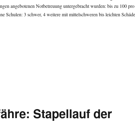
ungen angebotenen Notbetreuung untergebracht wurden: bis zu 100 pro
ne Schulen: 3 schwer, 4 weitere mit mittelschweren bis leichten Schäd
2013: Schäden in Dresden“
ähre: Stapellauf der