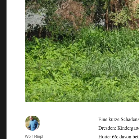
Eine kurze Schadens
Dresden: Kindergärt
Autor
Wolf Riepl
Horte: 66; davon bet