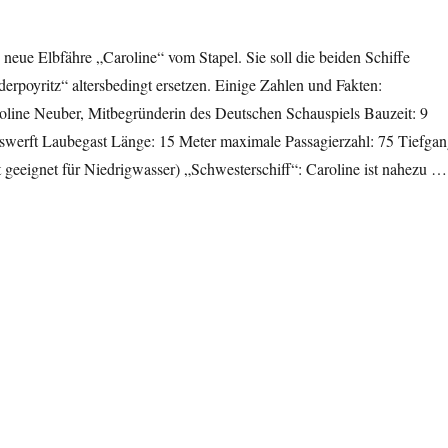
 neue Elbfähre „Caroline“ vom Stapel. Sie soll die beiden Schiffe
ederpoyritz“ altersbedingt ersetzen. Einige Zahlen und Fakten:
line Neuber, Mitbegründerin des Deutschen Schauspiels Bauzeit: 9
fswerft Laubegast Länge: 15 Meter maximale Passagierzahl: 75 Tiefgan
 geeignet für Niedrigwasser) „Schwesterschiff“: Caroline ist nahezu …
hre: Stapellauf der „Caroline““