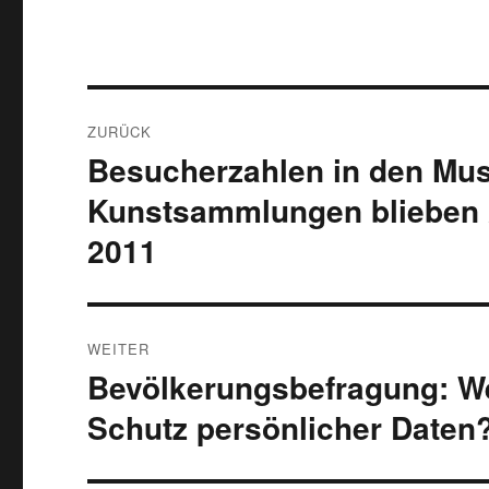
Beitragsnavigation
ZURÜCK
Besucherzahlen in den Mus
Vorheriger
Beitrag:
Kunstsammlungen blieben 
2011
WEITER
Bevölkerungsbefragung: Wer
Nächster
Beitrag:
Schutz persönlicher Daten