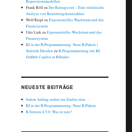
Regressionsmodellen
Frank Röll
zu
Der Ratingscore – Eine statistische
Analyse von Bewertungskennzahlen
Wolf Riepl
zu
Exponentielles Wachstum und das
Finanzsystem
Udo Link
zu
Exponentielles Wachstum und das
Finanzsystem
KI in der R-Programmierung: Neue R-Pakete |
Statistik Dresden
zu
R-Programmierung mit KI:
GitHub Copilot in RStudio
NEUESTE BEITRÄGE
Jedem Anfang wohnt ein Zauber inne …
KI in der R-Programmierung: Neue R-Pakete
R-Version 4.5.0: Was ist neu?