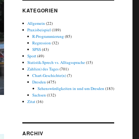
KATEGORIEN
Allgemein
(22)
Praxisbeispiel
(189)
R-Programmierung
(85)
Regression
(32)
SPSS
(43)
Sport
(49)
Statistik-Sprech vs. Alltagssprache
(15)
Zahl(en) des Tages
(701)
Chart-Geschichte(n)
(7)
Dresden
(475)
Sehenswürdigkeiten in und um Dresden
(183)
Sachsen
(132)
Zitat
(16)
ARCHIV