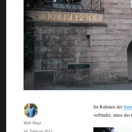
Im Rahmen der
Sani
verbindet, muss das
Autor
Wolf Riepl
Veröffentlicht
24. Februar 2013