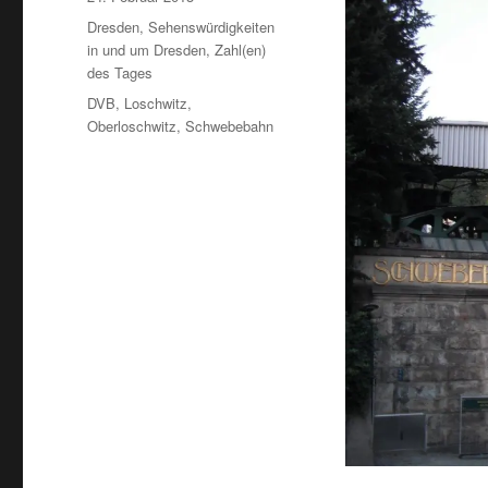
am
Kategorien
Dresden
,
Sehenswürdigkeiten
in und um Dresden
,
Zahl(en)
des Tages
Schlagwörter
DVB
,
Loschwitz
,
Oberloschwitz
,
Schwebebahn