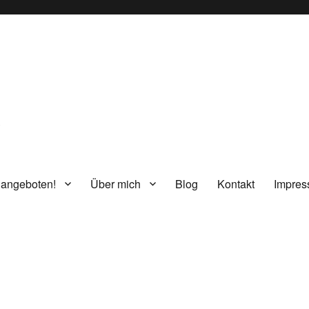
g
 angeboten!
Über mich
Blog
Kontakt
Impre