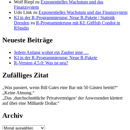
Wolf Riepl
zu
Exponentielles Wachstum und das
Finanzsystem
Udo Link
zu
Exponentielles Wachstum und das Finanzsystem
KI in der R-Programmierung: Neue R-Pakete | Statistik
Dresden
zu
R-Programmierung mit KI: GitHub Copilot in
RStudio
Neueste Beiträge
Jedem Anfang wohnt ein Zauber inne …
KI in der R-Programmierung: Neue R-Pakete
R-Version 4.5.0: Was ist neu?
Zufälliges Zitat
„Was passiert, wenn Bill Gates eine Bar mit 50 Gästen betritt?“
„Keine Ahnung.“
„Das ‚durchschnittliche Privatvermögen‘ der Anwesenden klettert
auf über eine Milliarde Dollar.“
Archiv
Archiv