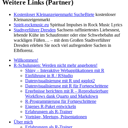
Weitere Links (Partner)
Kostenloser Kleinanzeigenmarkt SucheBiete
kostenloser
Kleinanzeigenmarkt
Spirit-rockmusic.eu
Spiritual Impulses in Rock Music Lyrics
Stadtverführer Dresden
Sachsens raffiniertestes Liebesnest,
lebende Kühe im Schaufenster oder eine Schwebebahn auf
wackligen Füßen… – mit dem Großen Stadtverführer
Dresden erleben Sie noch viel aufregendere Sachen in
Elbflorenz.
Willkommen!
R-Schulungen: Werden nicht mehr angeboten!
Shiny – Interaktive Webapplikationen mit R
Einführung in R / RStudio
Datenvisualisierung mit R und ggplot2
Datenvisualisierung mit R für Fortgeschrittene
Ergebnisse berichten mit R – Reproduzierbare
Workflows dank Quarto und Markdown
R-Programmierung für Fortgeschrittene
Eigenes R-Paket entwickeln
Erfahrungen als R-Trainer
Vorträge, Meetups, Präsentationen
Über mich
Erfahrungen als R-Trainer