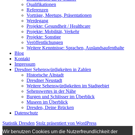
Qualifikationen
Referenzen
Vorträge, Meetups, Präsentationen
Werdegang
Projekte: Gesundheit / Healthcare
Projekte: Mobilität, Verkehr
Projekte: Sonstige
Veröffentlichungen
Weitere Kenntnisse: Sprachen, Auslandsaufenthalte
Blog
Kontakt
Impressum
Dresdner Sehenswürdigkeiten in Zahlen
Historische Altstadt
Dresdner Neustadt
Weitere Sehenswürdigkeiten im Stadtgebiet
Sehenswertes in der Nähe
Burgen und Schlösser im Überblick
Museen im Überblick
Dresden, Deine Brücken
Datenschutz
Statistik Dresden
Stolz präsentiert von WordPress
Wir benutzen Cookies um die Nutzerfreundlichkeit der