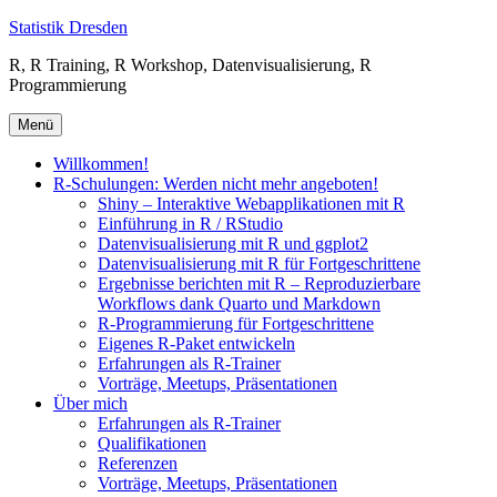
Zum
Statistik Dresden
Inhalt
R, R Training, R Workshop, Datenvisualisierung, R
springen
Programmierung
Menü
Willkommen!
R-Schulungen: Werden nicht mehr angeboten!
Shiny – Interaktive Webapplikationen mit R
Einführung in R / RStudio
Datenvisualisierung mit R und ggplot2
Datenvisualisierung mit R für Fortgeschrittene
Ergebnisse berichten mit R – Reproduzierbare
Workflows dank Quarto und Markdown
R-Programmierung für Fortgeschrittene
Eigenes R-Paket entwickeln
Erfahrungen als R-Trainer
Vorträge, Meetups, Präsentationen
Über mich
Erfahrungen als R-Trainer
Qualifikationen
Referenzen
Vorträge, Meetups, Präsentationen