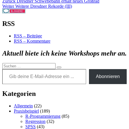
Beitragsnavigation
Vorheriger
Zurück
Dresdner Schwebebahn erhält neues Großrad
Nächster
Beitrag:
Weiter
Weitere Dresdner Rekorde (III)
Beitrag:
RSS
RSS – Beiträge
RSS – Kommentare
Aktuell biete ich keine Workshops mehr an.
Suchen
Gib deine E-Mail-Adresse ein ...
Suchen
nach:
Abonnieren
Kategorien
Allgemein
(22)
Praxisbeispiel
(189)
R-Programmierung
(85)
Regression
(32)
SPSS
(43)