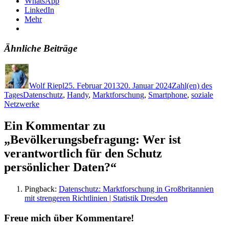
WhatsApp
LinkedIn
Mehr
Ähnliche Beiträge
Autor
Veröffentlicht
Kategorien
am
Wolf Riepl
25. Februar 2013
20. Januar 2024
Zahl(en) des
Schlagwörter
Tages
Datenschutz
,
Handy
,
Marktforschung
,
Smartphone
,
soziale
Netzwerke
Ein Kommentar zu
„Bevölkerungsbefragung: Wer ist
verantwortlich für den Schutz
persönlicher Daten?“
Pingback:
Datenschutz: Marktforschung in Großbritannien
mit strengeren Richtlinien | Statistik Dresden
Freue mich über Kommentare!