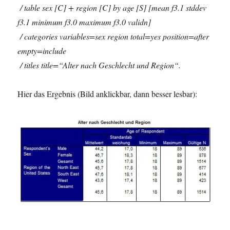
/ table sex [C] + region [C] by age [S] [mean f3.1 stddev
f3.1 minimum f3.0 maximum f3.0 validn]
/ categories variables=sex region total=yes position=after
empty=include
/ titles title=“Alter nach Geschlecht und Region“.
Hier das Ergebnis (Bild anklickbar, dann besser lesbar):