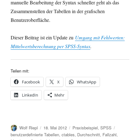
manuelle Bearbeitung der Syntax schneller geht als das
Zusammenstellen der Tabellen in der grafischen
Benutzeroberfläche.
Dieser Beitrag ist ein Update zu
Umgang mit Fehlwerten:
Mittelwertsberechnung per SPSS-Syntax
.
Teilen mit:
Facebook
X
WhatsApp
LinkedIn
Mehr
Autor
Veröffentlicht
Kategorien
Schlagwörte
Wolf Riepl
18. Mai 2012
Praxisbeispiel
,
SPSS
am
benutzerdefinierte Tabellen
,
ctables
,
Durchschnitt
,
Fallzahl
,