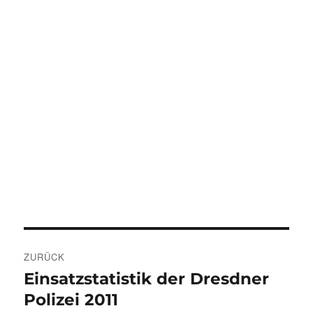
Beitragsnavigation
ZURÜCK
Einsatzstatistik der Dresdner
Vorheriger
Beitrag:
Polizei 2011