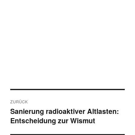
Beitragsnavigation
ZURÜCK
Sanierung radioaktiver Altlasten:
Vorheriger
Entscheidung zur Wismut
Beitrag: