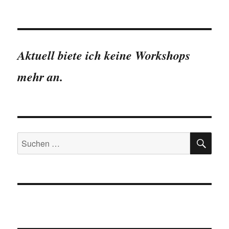
Aktuell biete ich keine Workshops
mehr an.
SU
Suchen
nach: