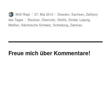
Autor
Veröffentlicht
Kategorien
Wolf Riepl
27. Mai 2013
Dresden
,
Sachsen
,
Zahl(en)
am
Schlagwörter
des Tages
Bautzen
,
Chemnitz
,
Görlitz
,
Kinder
,
Leipzig
,
Meißen
,
Sächsische Schweiz
,
Scheidung
,
Zwickau
Freue mich über Kommentare!