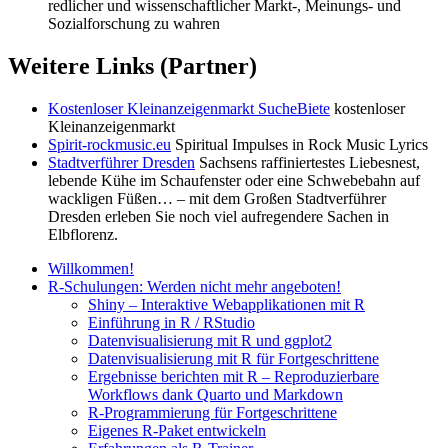
redlicher und wissenschaftlicher Markt-, Meinungs- und
Sozialforschung zu wahren
Weitere Links (Partner)
Kostenloser Kleinanzeigenmarkt SucheBiete
kostenloser
Kleinanzeigenmarkt
Spirit-rockmusic.eu
Spiritual Impulses in Rock Music Lyrics
Stadtverführer Dresden
Sachsens raffiniertestes Liebesnest,
lebende Kühe im Schaufenster oder eine Schwebebahn auf
wackligen Füßen… – mit dem Großen Stadtverführer
Dresden erleben Sie noch viel aufregendere Sachen in
Elbflorenz.
Willkommen!
R-Schulungen: Werden nicht mehr angeboten!
Shiny – Interaktive Webapplikationen mit R
Einführung in R / RStudio
Datenvisualisierung mit R und ggplot2
Datenvisualisierung mit R für Fortgeschrittene
Ergebnisse berichten mit R – Reproduzierbare
Workflows dank Quarto und Markdown
R-Programmierung für Fortgeschrittene
Eigenes R-Paket entwickeln