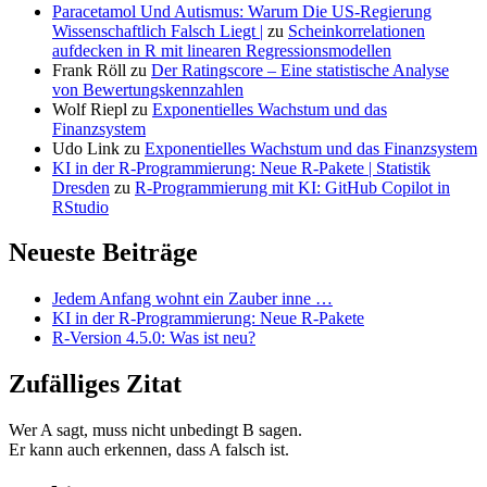
Paracetamol Und Autismus: Warum Die US-Regierung
Wissenschaftlich Falsch Liegt |
zu
Scheinkorrelationen
aufdecken in R mit linearen Regressionsmodellen
Frank Röll
zu
Der Ratingscore – Eine statistische Analyse
von Bewertungskennzahlen
Wolf Riepl
zu
Exponentielles Wachstum und das
Finanzsystem
Udo Link
zu
Exponentielles Wachstum und das Finanzsystem
KI in der R-Programmierung: Neue R-Pakete | Statistik
Dresden
zu
R-Programmierung mit KI: GitHub Copilot in
RStudio
Neueste Beiträge
Jedem Anfang wohnt ein Zauber inne …
KI in der R-Programmierung: Neue R-Pakete
R-Version 4.5.0: Was ist neu?
Zufälliges Zitat
Wer A sagt, muss nicht unbedingt B sagen.
Er kann auch erkennen, dass A falsch ist.