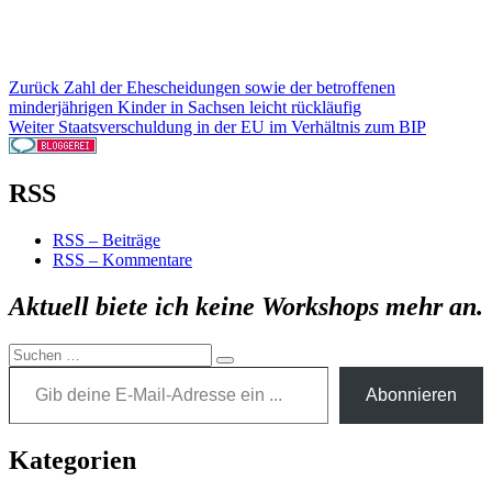
Beitragsnavigation
Vorheriger
Zurück
Zahl der Ehescheidungen sowie der betroffenen
Beitrag:
minderjährigen Kinder in Sachsen leicht rückläufig
Nächster
Weiter
Staatsverschuldung in der EU im Verhältnis zum BIP
Beitrag:
RSS
RSS – Beiträge
RSS – Kommentare
Aktuell biete ich keine Workshops mehr an.
Suchen
Gib deine E-Mail-Adresse ein ...
Suchen
nach:
Abonnieren
Kategorien