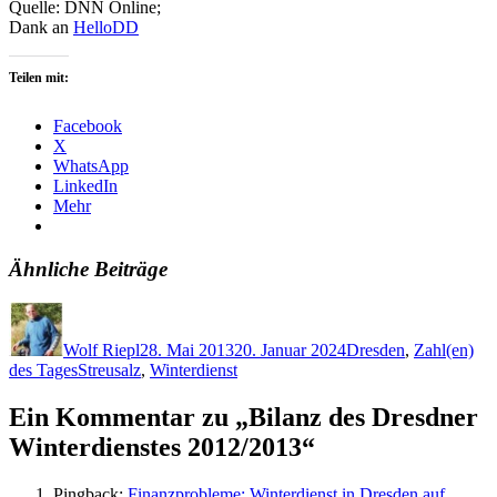
Quelle: DNN Online;
Dank an
HelloDD
Teilen mit:
Facebook
X
WhatsApp
LinkedIn
Mehr
Ähnliche Beiträge
Autor
Veröffentlicht
Kategorien
am
Wolf Riepl
28. Mai 2013
20. Januar 2024
Dresden
,
Zahl(en)
Schlagwörter
des Tages
Streusalz
,
Winterdienst
Ein Kommentar zu „Bilanz des Dresdner
Winterdienstes 2012/2013“
Pingback:
Finanzprobleme: Winterdienst in Dresden auf