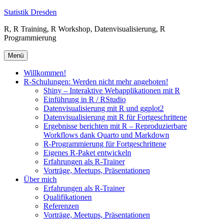
Zum
Statistik Dresden
Inhalt
R, R Training, R Workshop, Datenvisualisierung, R
springen
Programmierung
Menü
Willkommen!
R-Schulungen: Werden nicht mehr angeboten!
Shiny – Interaktive Webapplikationen mit R
Einführung in R / RStudio
Datenvisualisierung mit R und ggplot2
Datenvisualisierung mit R für Fortgeschrittene
Ergebnisse berichten mit R – Reproduzierbare
Workflows dank Quarto und Markdown
R-Programmierung für Fortgeschrittene
Eigenes R-Paket entwickeln
Erfahrungen als R-Trainer
Vorträge, Meetups, Präsentationen
Über mich
Erfahrungen als R-Trainer
Qualifikationen
Referenzen
Vorträge, Meetups, Präsentationen