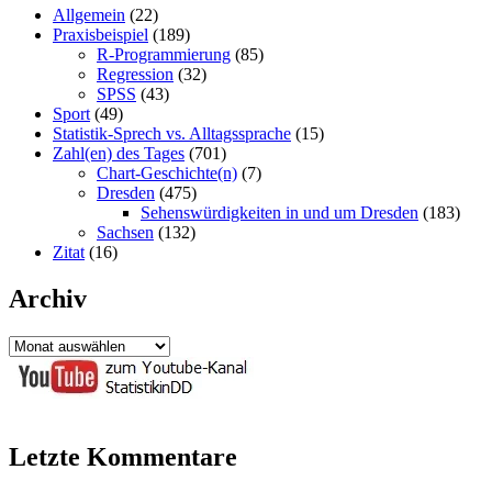
Allgemein
(22)
Praxisbeispiel
(189)
R-Programmierung
(85)
Regression
(32)
SPSS
(43)
Sport
(49)
Statistik-Sprech vs. Alltagssprache
(15)
Zahl(en) des Tages
(701)
Chart-Geschichte(n)
(7)
Dresden
(475)
Sehenswürdigkeiten in und um Dresden
(183)
Sachsen
(132)
Zitat
(16)
Archiv
Archiv
Letzte Kommentare