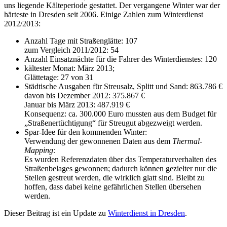
uns liegende Kälteperiode gestattet. Der vergangene Winter war der
härteste in Dresden seit 2006. Einige Zahlen zum Winterdienst
2012/2013:
Anzahl Tage mit Straßenglätte: 107
zum Vergleich 2011/2012: 54
Anzahl Einsatznächte für die Fahrer des Winterdienstes: 120
kältester Monat: März 2013;
Glättetage: 27 von 31
Städtische Ausgaben für Streusalz, Splitt und Sand: 863.786 €
davon bis Dezember 2012: 375.867 €
Januar bis März 2013: 487.919 €
Konsequenz: ca. 300.000 Euro mussten aus dem Budget für
„Straßenertüchtigung“ für Streugut abgezweigt werden.
Spar-Idee für den kommenden Winter:
Verwendung der gewonnenen Daten aus dem
Thermal-
Mapping:
Es wurden Referenzdaten über das Temperaturverhalten des
Straßenbelages gewonnen; dadurch können gezielter nur die
Stellen gestreut werden, die wirklich glatt sind. Bleibt zu
hoffen, dass dabei keine gefährlichen Stellen übersehen
werden.
Dieser Beitrag ist ein Update zu
Winterdienst in Dresden
.