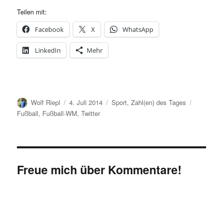
Teilen mit:
Facebook
X
WhatsApp
LinkedIn
Mehr
Autor
Veröffentlicht
Kategorien
Schlagwör
Wolf Riepl
4. Juli 2014
Sport
,
Zahl(en) des Tages
am
Fußball
,
Fußball-WM
,
Twitter
Freue mich über Kommentare!