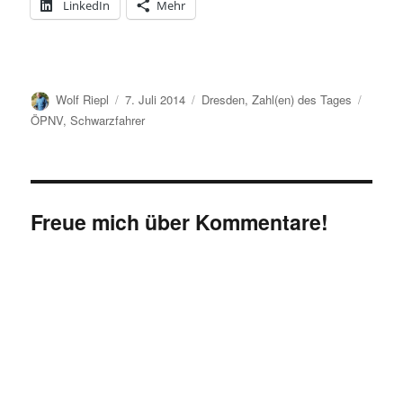
LinkedIn
Mehr
Autor
Veröffentlicht
Kategorien
Schlag
Wolf Riepl
7. Juli 2014
Dresden
,
Zahl(en) des Tages
am
ÖPNV
,
Schwarzfahrer
Freue mich über Kommentare!