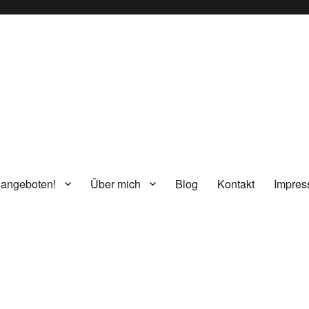
g
 angeboten!
Über mich
Blog
Kontakt
Impre