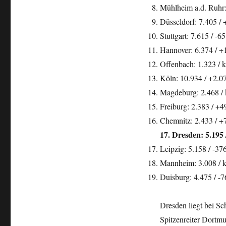
Mühlheim a.d. Ruhr: 
Düsseldorf: 7.405 / 
Stuttgart: 7.615 / -6
Hannover: 6.374 / +
Offenbach: 1.323 / k
Köln: 10.934 / +2.07
Magdeburg: 2.468 / k
Freiburg: 2.383 / +4
Chemnitz: 2.433 / +7
17. Dresden: 5.195 
Leipzig: 5.158 / -37
Mannheim: 3.008 / k
Duisburg: 4.475 / -7
Dresden liegt bei S
Spitzenreiter Dortmu