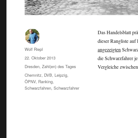
Das Handelsblatt prä
dieser Rangliste auf 
Autor
Wolf Riepl
angezeigten
Schwarzf
Veröffentlicht
22. Oktober 2013
die Schwarzfahrer j
am
Kategorien
Dresden
,
Zahl(en) des Tages
Vergleiche zwischen
Schlagwörter
Chemnitz
,
DVB
,
Leipzig
,
ÖPNV
,
Ranking
,
Schwarzfahren
,
Schwarzfahrer