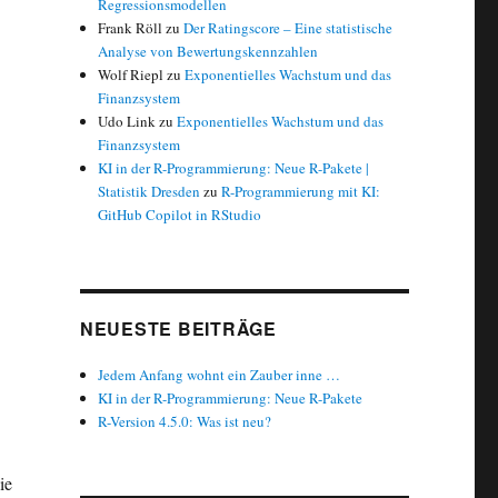
Regressionsmodellen
Frank Röll
zu
Der Ratingscore – Eine statistische
Analyse von Bewertungskennzahlen
Wolf Riepl
zu
Exponentielles Wachstum und das
Finanzsystem
Udo Link
zu
Exponentielles Wachstum und das
Finanzsystem
KI in der R-Programmierung: Neue R-Pakete |
Statistik Dresden
zu
R-Programmierung mit KI:
GitHub Copilot in RStudio
NEUESTE BEITRÄGE
Jedem Anfang wohnt ein Zauber inne …
KI in der R-Programmierung: Neue R-Pakete
R-Version 4.5.0: Was ist neu?
ie