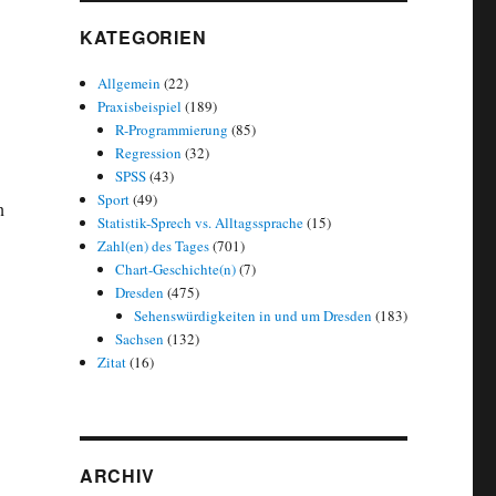
KATEGORIEN
Allgemein
(22)
Praxisbeispiel
(189)
R-Programmierung
(85)
Regression
(32)
SPSS
(43)
Sport
(49)
n
Statistik-Sprech vs. Alltagssprache
(15)
Zahl(en) des Tages
(701)
Chart-Geschichte(n)
(7)
Dresden
(475)
Sehenswürdigkeiten in und um Dresden
(183)
Sachsen
(132)
Zitat
(16)
ARCHIV