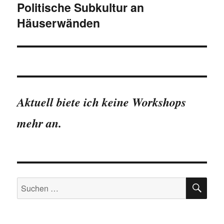
Politische Subkultur an
Häuserwänden
Aktuell biete ich keine Workshops
mehr an.
SU
Suchen
nach: