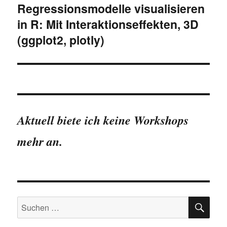
Regressionsmodelle visualisieren
in R: Mit Interaktionseffekten, 3D
(ggplot2, plotly)
Aktuell biete ich keine Workshops
mehr an.
SU
Suchen
nach: