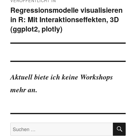
VERÖFFENTLICHT IN
Regressionsmodelle visualisieren
in R: Mit Interaktionseffekten, 3D
(ggplot2, plotly)
Aktuell biete ich keine Workshops
mehr an.
SU
Suchen
nach: