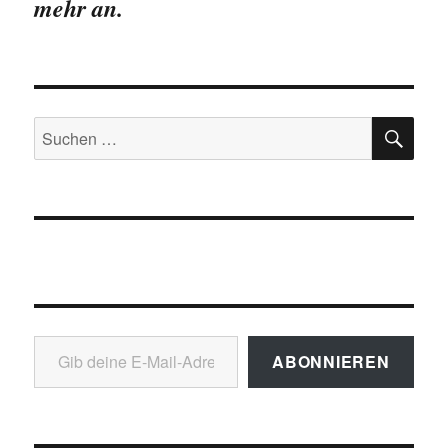
mehr an.
SU
Suchen
nach:
Gib deine E-Mail-Adresse ein ...
ABONNIEREN