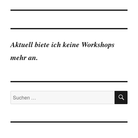
Aktuell biete ich keine Workshops
mehr an.
SU
Suchen
nach: