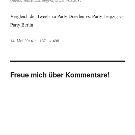
Quelle: Topsy.com, abgerufen am 14.5.2014
Vergleich der Tweets zu Party Dresden vs. Party Leipzig vs.
Party Berlin
Veröffentlicht
Originalgröße
14. Mai 2014
1871 × 498
am
Freue mich über Kommentare!