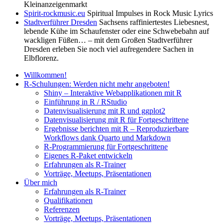
Kleinanzeigenmarkt
Spirit-rockmusic.eu
Spiritual Impulses in Rock Music Lyrics
Stadtverführer Dresden
Sachsens raffiniertestes Liebesnest,
lebende Kühe im Schaufenster oder eine Schwebebahn auf
wackligen Füßen… – mit dem Großen Stadtverführer
Dresden erleben Sie noch viel aufregendere Sachen in
Elbflorenz.
Willkommen!
R-Schulungen: Werden nicht mehr angeboten!
Shiny – Interaktive Webapplikationen mit R
Einführung in R / RStudio
Datenvisualisierung mit R und ggplot2
Datenvisualisierung mit R für Fortgeschrittene
Ergebnisse berichten mit R – Reproduzierbare
Workflows dank Quarto und Markdown
R-Programmierung für Fortgeschrittene
Eigenes R-Paket entwickeln
Erfahrungen als R-Trainer
Vorträge, Meetups, Präsentationen
Über mich
Erfahrungen als R-Trainer
Qualifikationen
Referenzen
Vorträge, Meetups, Präsentationen