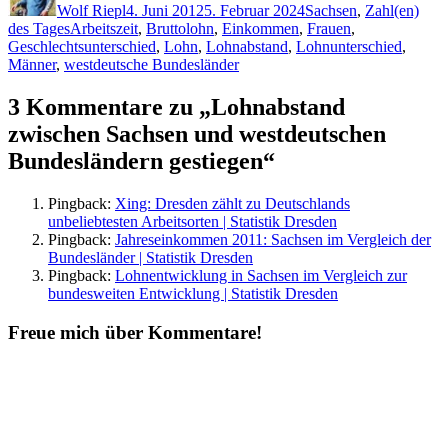
Wolf Riepl
4. Juni 2012
5. Februar 2024
Sachsen
,
Zahl(en)
Schlagwörter
des Tages
Arbeitszeit
,
Bruttolohn
,
Einkommen
,
Frauen
,
Geschlechtsunterschied
,
Lohn
,
Lohnabstand
,
Lohnunterschied
,
Männer
,
westdeutsche Bundesländer
3 Kommentare zu „Lohnabstand
zwischen Sachsen und westdeutschen
Bundesländern gestiegen“
Pingback:
Xing: Dresden zählt zu Deutschlands
unbeliebtesten Arbeitsorten | Statistik Dresden
Pingback:
Jahreseinkommen 2011: Sachsen im Vergleich der
Bundesländer | Statistik Dresden
Pingback:
Lohnentwicklung in Sachsen im Vergleich zur
bundesweiten Entwicklung | Statistik Dresden
Freue mich über Kommentare!