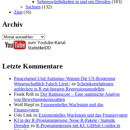
Sehenswürdigkeiten in und um Dresden
(183)
Sachsen
(132)
Zitat
(16)
Archiv
Archiv
Letzte Kommentare
Paracetamol Und Autismus: Warum Die US-Regierung
Wissenschaftlich Falsch Liegt |
zu
Scheinkorrelationen
aufdecken in R mit linearen Regressionsmodellen
Frank Röll
zu
Der Ratingscore – Eine statistische Analyse
von Bewertungskennzahlen
Wolf Riepl
zu
Exponentielles Wachstum und das
Finanzsystem
Udo Link
zu
Exponentielles Wachstum und das Finanzsystem
KI in der R-Programmierung: Neue R-Pakete | Statistik
Dresden
zu
R-Programmierung mit KI: GitHub Copilot in