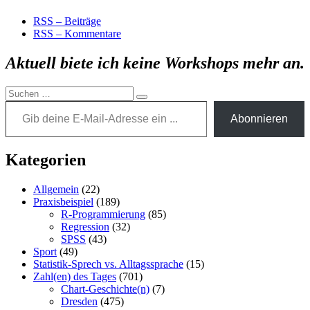
RSS – Beiträge
RSS – Kommentare
Aktuell biete ich keine Workshops mehr an.
Suchen
Gib deine E-Mail-Adresse ein ...
Suchen
nach:
Abonnieren
Kategorien
Allgemein
(22)
Praxisbeispiel
(189)
R-Programmierung
(85)
Regression
(32)
SPSS
(43)
Sport
(49)
Statistik-Sprech vs. Alltagssprache
(15)
Zahl(en) des Tages
(701)
Chart-Geschichte(n)
(7)
Dresden
(475)