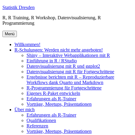
Zum
Statistik Dresden
Inhalt
R, R Training, R Workshop, Datenvisualisierung, R
springen
Programmierung
Menü
Willkommen!
R-Schulungen: Werden nicht mehr angeboten!
Shiny – Interaktive Webapplikationen mit R
Einführung in R / RStudio
Datenvisualisierung mit R und ggplot2
Datenvisualisierung mit R für Fortgeschrittene
Ergebnisse berichten mit R – Reproduzierbare
Workflows dank Quarto und Markdown
R-Programmierung für Fortgeschrittene
Eigenes R-Paket entwickeln
Erfahrungen als R-Trainer
Vorträge, Meetups, Präsentationen
Über mich
Erfahrungen als R-Trainer
Qualifikationen
Referenzen
Vorträge, Meetups, Präsentationen