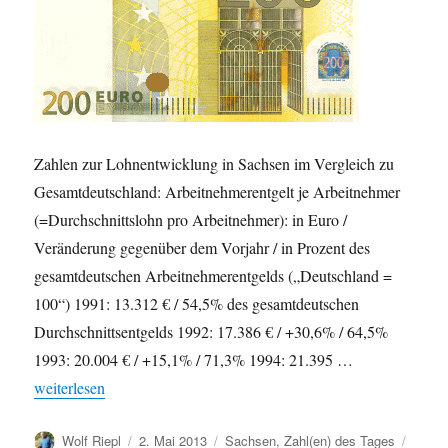
Zahlen zur Lohnentwicklung in Sachsen im Vergleich zu
Gesamtdeutschland: Arbeitnehmerentgelt je Arbeitnehmer
(=Durchschnittslohn pro Arbeitnehmer): in Euro /
Veränderung gegenüber dem Vorjahr / in Prozent des
gesamtdeutschen Arbeitnehmerentgelds („Deutschland =
100“) 1991: 13.312 € / 54,5% des gesamtdeutschen
Durchschnittsentgelds 1992: 17.386 € / +30,6% / 64,5%
1993: 20.004 € / +15,1% / 71,3% 1994: 21.395 …
„Lohnentwicklung in Sachsen im Vergleich zur bundesweiten En
weiterlesen
Autor
Veröffentlicht
Kategorien
Schla
Wolf Riepl
2. Mai 2013
Sachsen
,
Zahl(en) des Tages