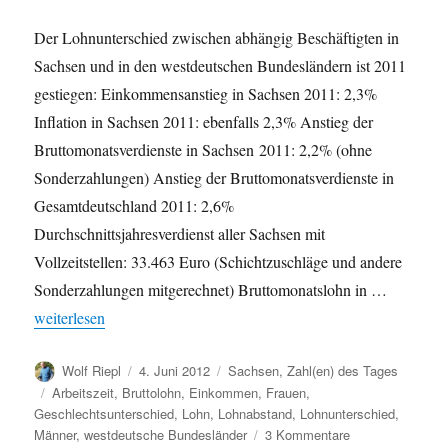
Der Lohnunterschied zwischen abhängig Beschäftigten in
Sachsen und in den westdeutschen Bundesländern ist 2011
gestiegen: Einkommensanstieg in Sachsen 2011: 2,3%
Inflation in Sachsen 2011: ebenfalls 2,3% Anstieg der
Bruttomonatsverdienste in Sachsen 2011: 2,2% (ohne
Sonderzahlungen) Anstieg der Bruttomonatsverdienste in
Gesamtdeutschland 2011: 2,6%
Durchschnittsjahresverdienst aller Sachsen mit
Vollzeitstellen: 33.463 Euro (Schichtzuschläge und andere
Sonderzahlungen mitgerechnet) Bruttomonatslohn in …
„Lohnabstand zwischen Sachsen und westdeutschen Bundeslände
weiterlesen
Autor
Veröffentlicht
Kategorien
Wolf Riepl
4. Juni 2012
Sachsen
,
Zahl(en) des Tages
am
Schlagwörter
Arbeitszeit
,
Bruttolohn
,
Einkommen
,
Frauen
,
Geschlechtsunterschied
,
Lohn
,
Lohnabstand
,
Lohnunterschied
,
zu
Männer
,
westdeutsche Bundesländer
3 Kommentare