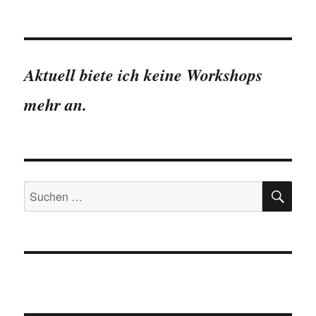
Lohnabstand
zwischen
Sachsen
und
westdeutschen
Aktuell biete ich keine Workshops
Bundesländern
gestiegen
mehr an.
SU
Suchen
nach: