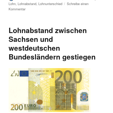
am
Lohn
,
Lohnabstand
,
Lohnunterschied
Schreibe einen
zu
Kommentar
Lohnentwicklung
in
Sachsen
Lohnabstand zwischen
im
Vergleich
Sachsen und
zur
westdeutschen
bundesweiten
Entwicklung
Bundesländern gestiegen