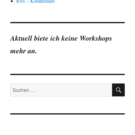
RSS – Kommentare
Aktuell biete ich keine Workshops
mehr an.
SU
Suchen
nach: