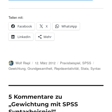
Teilen mit:
Facebook
X
WhatsApp
LinkedIn
Mehr
Autor
Veröffentlicht
Kategorien
Schlagwört
Wolf Riepl
12. März 2012
Praxisbeispiel
,
SPSS
am
Gewichtung
,
Grundgesamtheit
,
Repräsentativität
,
Stata
,
Syntax
5 Kommentare zu
„Gewichtung mit SPSS
Syntaxbeispiel“