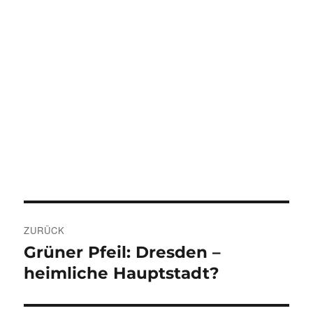
Beitragsnavigation
ZURÜCK
Grüner Pfeil: Dresden –
Vorheriger
Beitrag:
heimliche Hauptstadt?