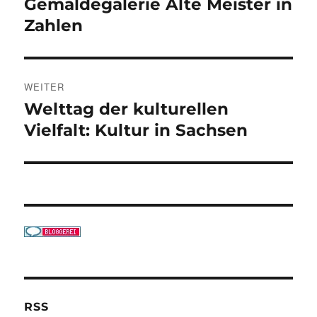
Gemäldegalerie Alte Meister in
Vorheriger
Beitrag:
Zahlen
WEITER
Welttag der kulturellen
Nächster
Beitrag:
Vielfalt: Kultur in Sachsen
RSS