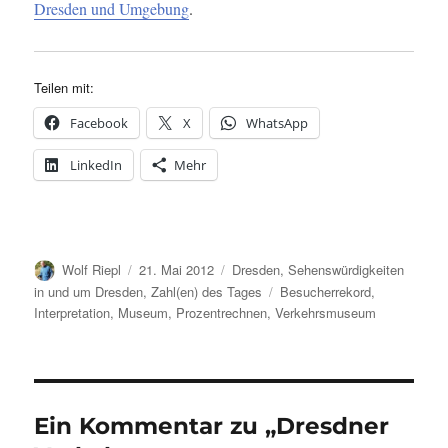
Dresden und Umgebung
.
Teilen mit:
Facebook
X
WhatsApp
LinkedIn
Mehr
Autor
Veröffentlicht
Kategorien
Wolf Riepl
21. Mai 2012
Dresden
,
Sehenswürdigkeiten
am
Schlagwörter
in und um Dresden
,
Zahl(en) des Tages
Besucherrekord
,
Interpretation
,
Museum
,
Prozentrechnen
,
Verkehrsmuseum
Ein Kommentar zu „Dresdner