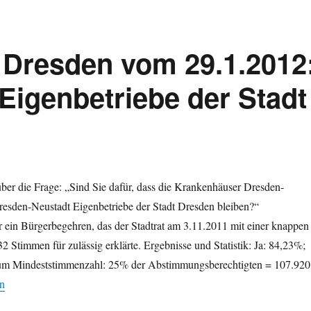
 Dresden vom 29.1.2012
Eigenbetriebe der Stadt
er die Frage: „Sind Sie dafür, dass die Krankenhäuser Dresden-
resden-Neustadt Eigenbetriebe der Stadt Dresden bleiben?“
ein Bürgerbegehren, das der Stadtrat am 3.11.2011 mit einer knappen
2 Stimmen für zulässig erklärte. Ergebnisse und Statistik: Ja: 84,23%;
m Mindeststimmenzahl: 25% der Abstimmungsberechtigten = 107.920
tscheid in Dresden vom 29.1.2012: Krankenhäuser als Eigenbetriebe de
en