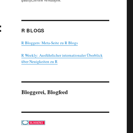
qualifizierten Verkäufen.
:
R BLOGS
R Bloggers: Meta-Seite zu R Blogs
R Weekly: Ausführlicher internationaler Überblick
über Neuigkeiten zu R
Bloggerei, Blogfeed
r Stadt erhalten?“