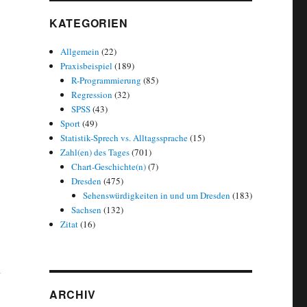
KATEGORIEN
Allgemein
(22)
Praxisbeispiel
(189)
R-Programmierung
(85)
Regression
(32)
SPSS
(43)
Sport
(49)
Statistik-Sprech vs. Alltagssprache
(15)
Zahl(en) des Tages
(701)
Chart-Geschichte(n)
(7)
Dresden
(475)
Sehenswürdigkeiten in und um Dresden
(183)
Sachsen
(132)
Zitat
(16)
n
ARCHIV
rgiekonzept zur Senkung des CO2-Ausstoßes“