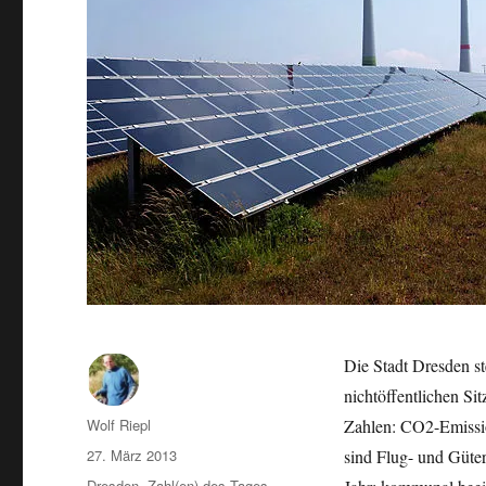
Die Stadt Dresden st
nichtöffentlichen Si
Autor
Wolf Riepl
Zahlen: CO2-Emissio
Veröffentlicht
27. März 2013
sind Flug- und Güte
am
Kategorien
Dresden
,
Zahl(en) des Tages