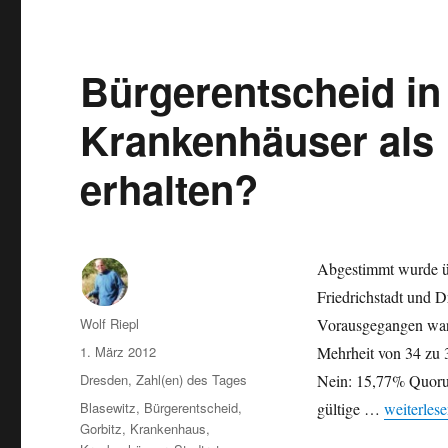
und
Weltkulturerbe:
einige
Daten
Bürgerentscheid in
Krankenhäuser als 
erhalten?
Abgestimmt wurde üb
Friedrichstadt und D
Autor
Wolf Riepl
Vorausgegangen war 
Veröffentlicht
1. März 2012
Mehrheit von 34 zu 3
am
Kategorien
Dresden
,
Zahl(en) des Tages
Nein: 15,77% Quoru
Schlagwörter
„Bürgeren
Blasewitz
,
Bürgerentscheid
,
gültige …
weiterles
Gorbitz
,
Krankenhaus
,