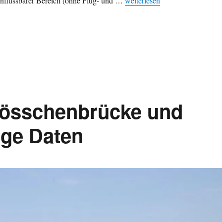
nflussbarer Bereich (ohne Flug- und …
weiterlesen
lösschenbrücke und
ige Daten