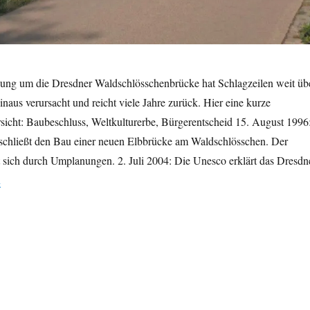
ung um die Dresdner Waldschlösschenbrücke hat Schlagzeilen weit üb
naus verursacht und reicht viele Jahre zurück. Hier eine kurze
sicht: Baubeschluss, Weltkulturerbe, Bürgerentscheid 15. August 1996
eschließt den Bau einer neuen Elbbrücke am Waldschlösschen. Der
 sich durch Umplanungen. 2. Juli 2004: Die Unesco erklärt das Dresdn
Waldschlösschenbrücke und Weltkulturerbe: einige Daten“
n