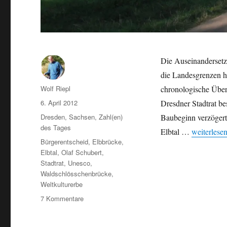
Die Auseinandersetz
die Landesgrenzen hi
Autor
Wolf Riepl
chronologische Über
Veröffentlicht
6. April 2012
Dresdner Stadtrat b
am
Kategorien
Dresden
,
Sachsen
,
Zahl(en)
Baubeginn verzögert
des Tages
„Dresdens 
Elbtal …
weiterlese
Schlagwörter
Bürgerentscheid
,
Elbbrücke
,
Elbtal
,
Olaf Schubert
,
Stadtrat
,
Unesco
,
Waldschlösschenbrücke
,
Weltkulturerbe
zu
7 Kommentare
Dresdens
Waldschlösschenbrücke