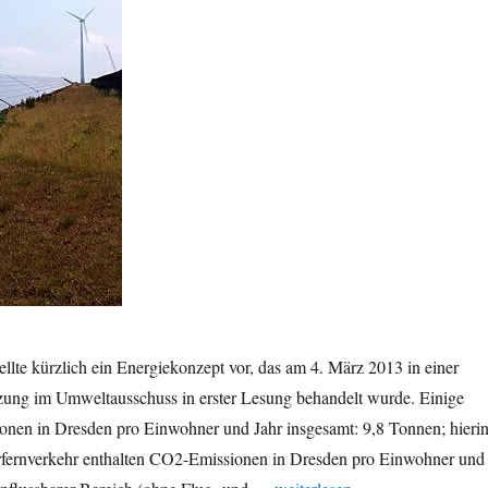
ellte kürzlich ein Energiekonzept vor, das am 4. März 2013 in einer
tzung im Umweltausschuss in erster Lesung behandelt wurde. Einige
nen in Dresden pro Einwohner und Jahr insgesamt: 9,8 Tonnen; hieri
rfernverkehr enthalten CO2-Emissionen in Dresden pro Einwohner und
„Energiewende: Dresdner Ene