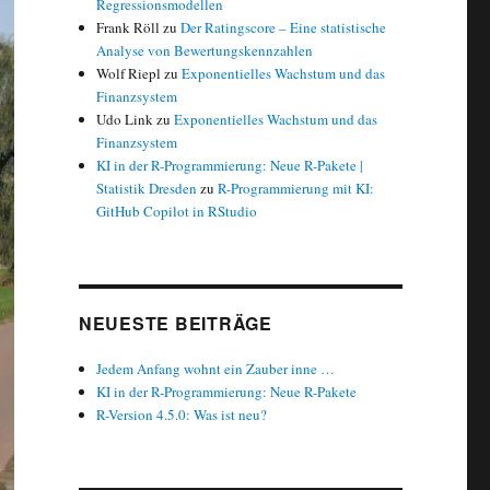
Regressionsmodellen
Frank Röll
zu
Der Ratingscore – Eine statistische
Analyse von Bewertungskennzahlen
Wolf Riepl
zu
Exponentielles Wachstum und das
Finanzsystem
Udo Link
zu
Exponentielles Wachstum und das
Finanzsystem
KI in der R-Programmierung: Neue R-Pakete |
Statistik Dresden
zu
R-Programmierung mit KI:
GitHub Copilot in RStudio
NEUESTE BEITRÄGE
Jedem Anfang wohnt ein Zauber inne …
KI in der R-Programmierung: Neue R-Pakete
R-Version 4.5.0: Was ist neu?