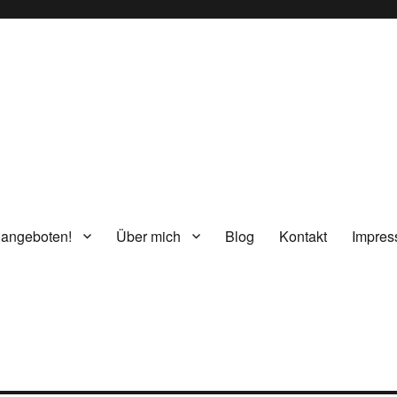
g
 angeboten!
Über mich
Blog
Kontakt
Impre