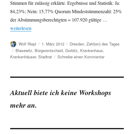
Stimmen für zulässig erklärte. Ergebnisse und Statistik: Ja:
84,23%; Nein: 15,77% Quorum Mindeststimmenzahl: 25%
der Abstimmungsberechtigten = 107.920 gültige …
„Bürgerentscheid in Dresden vom 29.1.2012: Krankenhäuser als E
weiterlesen
Autor
Veröffentlicht
Kategorien
Wolf Riepl
1. März 2012
Dresden
,
Zahl(en) des Tages
am
Schlagwörter
Blasewitz
,
Bürgerentscheid
,
Gorbitz
,
Krankenhaus
,
zu
Krankenhäuser
,
Stadtrat
Schreibe einen Kommentar
Bürgerentscheid
in
Dresden
vom
29.1.2012:
Aktuell biete ich keine Workshops
Krankenhäuser
als
mehr an.
Eigenbetriebe
der
Stadt
erhalten?