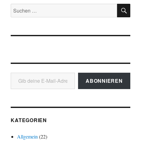
SU
Suchen
nach:
Gib deine E-Mail-Adresse ein ...
ABONNIEREN
KATEGORIEN
Allgemein
(22)