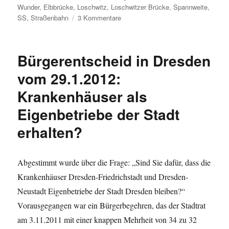
Wunder
,
Elbbrücke
,
Loschwitz
,
Loschwitzer Brücke
,
Spannweite
,
zu
SS
,
Straßenbahn
3 Kommentare
Das
Blaue
Wunder
Bürgerentscheid in Dresden
in
Zahlen
vom 29.1.2012:
Krankenhäuser als
Eigenbetriebe der Stadt
erhalten?
Abgestimmt wurde über die Frage: „Sind Sie dafür, dass die
Krankenhäuser Dresden-Friedrichstadt und Dresden-
Neustadt Eigenbetriebe der Stadt Dresden bleiben?“
Vorausgegangen war ein Bürgerbegehren, das der Stadtrat
am 3.11.2011 mit einer knappen Mehrheit von 34 zu 32