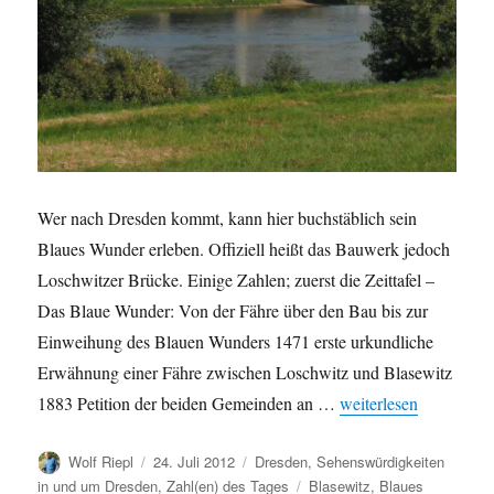
Wer nach Dresden kommt, kann hier buchstäblich sein
Blaues Wunder erleben. Offiziell heißt das Bauwerk jedoch
Loschwitzer Brücke. Einige Zahlen; zuerst die Zeittafel –
Das Blaue Wunder: Von der Fähre über den Bau bis zur
Einweihung des Blauen Wunders 1471 erste urkundliche
Erwähnung einer Fähre zwischen Loschwitz und Blasewitz
„Das Blaue Wunder i
1883 Petition der beiden Gemeinden an …
weiterlesen
Autor
Veröffentlicht
Kategorien
Wolf Riepl
24. Juli 2012
Dresden
,
Sehenswürdigkeiten
am
Schlagwörter
in und um Dresden
,
Zahl(en) des Tages
Blasewitz
,
Blaues