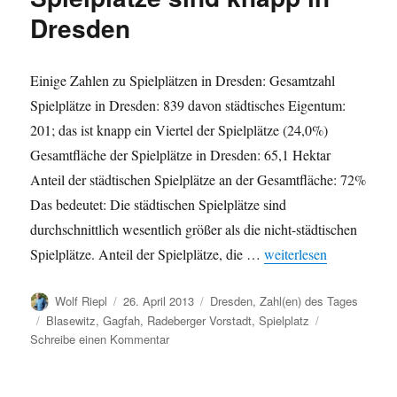
in
Dresden
Dresden-
Blasewitz
Einige Zahlen zu Spielplätzen in Dresden: Gesamtzahl
Spielplätze in Dresden: 839 davon städtisches Eigentum:
201; das ist knapp ein Viertel der Spielplätze (24,0%)
Gesamtfläche der Spielplätze in Dresden: 65,1 Hektar
Anteil der städtischen Spielplätze an der Gesamtfläche: 72%
Das bedeutet: Die städtischen Spielplätze sind
durchschnittlich wesentlich größer als die nicht-städtischen
„Spielplätze sind knapp
Spielplätze. Anteil der Spielplätze, die …
weiterlesen
Autor
Veröffentlicht
Kategorien
Wolf Riepl
26. April 2013
Dresden
,
Zahl(en) des Tages
am
Schlagwörter
Blasewitz
,
Gagfah
,
Radeberger Vorstadt
,
Spielplatz
zu
Schreibe einen Kommentar
Spielplätze
sind
knapp