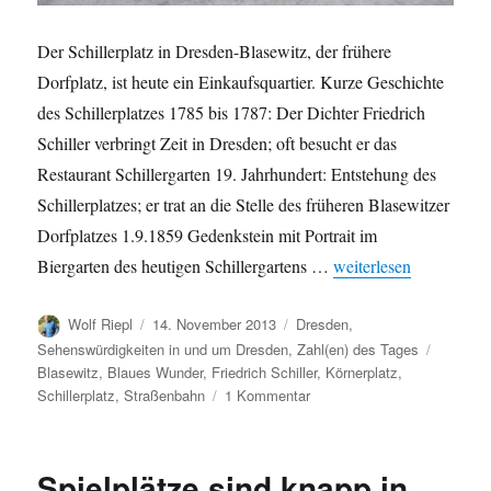
Der Schillerplatz in Dresden-Blasewitz, der frühere
Dorfplatz, ist heute ein Einkaufsquartier. Kurze Geschichte
des Schillerplatzes 1785 bis 1787: Der Dichter Friedrich
Schiller verbringt Zeit in Dresden; oft besucht er das
Restaurant Schillergarten 19. Jahrhundert: Entstehung des
Schillerplatzes; er trat an die Stelle des früheren Blasewitzer
Dorfplatzes 1.9.1859 Gedenkstein mit Portrait im
„Einige Zahlen zum Sc
Biergarten des heutigen Schillergartens …
weiterlesen
Autor
Veröffentlicht
Kategorien
Wolf Riepl
14. November 2013
Dresden
,
am
Schlagw
Sehenswürdigkeiten in und um Dresden
,
Zahl(en) des Tages
Blasewitz
,
Blaues Wunder
,
Friedrich Schiller
,
Körnerplatz
,
zu
Schillerplatz
,
Straßenbahn
1 Kommentar
Einige
Zahlen
zum
Spielplätze sind knapp in
Schillerplatz