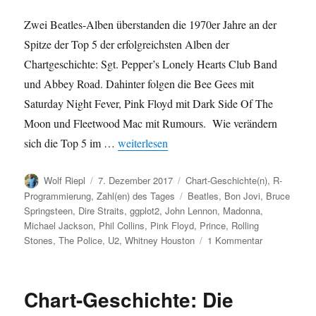
Zwei Beatles-Alben überstanden die 1970er Jahre an der
Spitze der Top 5 der erfolgreichsten Alben der
Chartgeschichte: Sgt. Pepper’s Lonely Hearts Club Band
und Abbey Road. Dahinter folgen die Bee Gees mit
Saturday Night Fever, Pink Floyd mit Dark Side Of The
Moon und Fleetwood Mac mit Rumours. Wie verändern
„Chart-Geschichte: Erfolgreichste Alben der
sich die Top 5 im …
weiterlesen
Autor
Veröffentlicht
Kategorien
Wolf Riepl
7. Dezember 2017
Chart-Geschichte(n)
,
R-
am
Schlagwörter
Programmierung
,
Zahl(en) des Tages
Beatles
,
Bon Jovi
,
Bruce
Springsteen
,
Dire Straits
,
ggplot2
,
John Lennon
,
Madonna
,
Michael Jackson
,
Phil Collins
,
Pink Floyd
,
Prince
,
Rolling
zu
Stones
,
The Police
,
U2
,
Whitney Houston
1 Kommentar
Chart-
Geschichte:
Erfolgreichst
Chart-Geschichte: Die
Alben
der