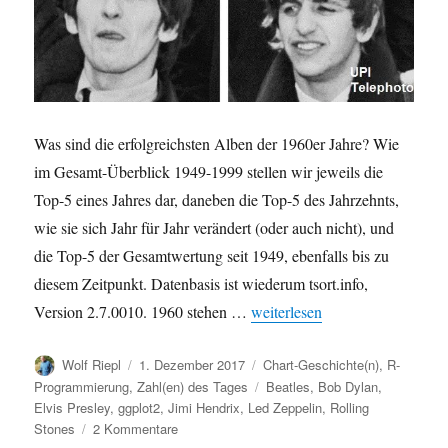
Was sind die erfolgreichsten Alben der 1960er Jahre? Wie
im Gesamt-Überblick 1949-1999 stellen wir jeweils die
Top-5 eines Jahres dar, daneben die Top-5 des Jahrzehnts,
wie sie sich Jahr für Jahr verändert (oder auch nicht), und
die Top-5 der Gesamtwertung seit 1949, ebenfalls bis zu
diesem Zeitpunkt. Datenbasis ist wiederum tsort.info,
„Chart-Geschichte: Erfolgreic
Version 2.7.0010. 1960 stehen …
weiterlesen
Autor
Veröffentlicht
Kategorien
Wolf Riepl
1. Dezember 2017
Chart-Geschichte(n)
,
R-
am
Schlagwörter
Programmierung
,
Zahl(en) des Tages
Beatles
,
Bob Dylan
,
Elvis Presley
,
ggplot2
,
Jimi Hendrix
,
Led Zeppelin
,
Rolling
zu
Stones
2 Kommentare