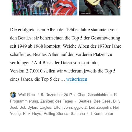
Die erfolgreichsten Alben der 1960er Jahre stammten von
den Beatles: sie beherrschten die Top 5 der Gesamtwertung
seit 1949 ab 1968 komplett. Welche Alben der 1970er Jahre
schaffen es, Beatles-Alben auf den vorderen Plätzen zu
verdrängen? Auf Basis der Daten von tsort.info,
Version 2.7.0010 stellen wir wiederum jeweils die Top 5
„Chart-Geschichte: Die erfolgreich
eines Jahres, die Top 5 der …
weiterlesen
Autor
Veröffentlicht
Kategorien
Wolf Riepl
5. Dezember 2017
Chart-Geschichte(n)
,
R-
am
Schlagwörter
Programmierung
,
Zahl(en) des Tages
Beatles
,
Bee Gees
,
Billy
Joel
,
Bob Dylan
,
Eagles
,
Elton John
,
ggplot2
,
Led Zeppelin
,
Neil
zu
Young
,
Pink Floyd
,
Rolling Stones
,
Santana
1 Kommentar
Chart-
Geschichte
Die