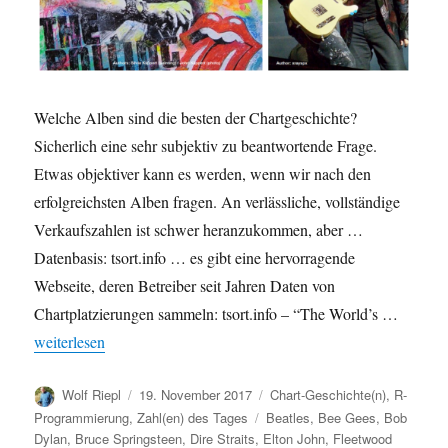
Welche Alben sind die besten der Chartgeschichte?
Sicherlich eine sehr subjektiv zu beantwortende Frage.
Etwas objektiver kann es werden, wenn wir nach den
erfolgreichsten Alben fragen. An verlässliche, vollständige
Verkaufszahlen ist schwer heranzukommen, aber …
Datenbasis: tsort.info … es gibt eine hervorragende
Webseite, deren Betreiber seit Jahren Daten von
Chartplatzierungen sammeln: tsort.info – “The World’s …
„Erfolgreichste Alben der Chartgeschichte“
weiterlesen
Autor
Veröffentlicht
Kategorien
Wolf Riepl
19. November 2017
Chart-Geschichte(n)
,
R-
am
Schlagwörter
Programmierung
,
Zahl(en) des Tages
Beatles
,
Bee Gees
,
Bob
Dylan
,
Bruce Springsteen
,
Dire Straits
,
Elton John
,
Fleetwood