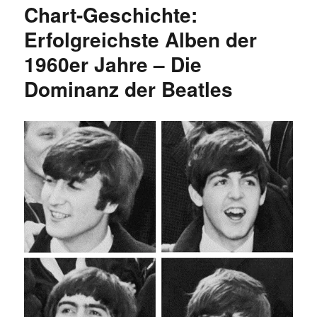
Chart-Geschichte:
erfolgreich
Alben
Erfolgreichste Alben der
der
1960er Jahre – Die
1970er
Jahre
Dominanz der Beatles
–
Nachfolger
der
Beatles