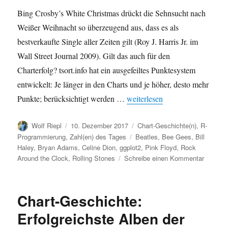
Bing Crosby’s White Christmas drückt die Sehnsucht nach
Weißer Weihnacht so überzeugend aus, dass es als
bestverkaufte Single aller Zeiten gilt (Roy J. Harris Jr. im
Wall Street Journal 2009). Gilt das auch für den
Charterfolg? tsort.info hat ein ausgefeiltes Punktesystem
entwickelt: Je länger in den Charts und je höher, desto mehr
„Ist
White Christmas
die erfolg
Punkte; berücksichtigt werden …
weiterlesen
Autor
Veröffentlicht
Kategorien
Wolf Riepl
10. Dezember 2017
Chart-Geschichte(n)
,
R-
am
Schlagwörter
Programmierung
,
Zahl(en) des Tages
Beatles
,
Bee Gees
,
Bill
Haley
,
Bryan Adams
,
Celine Dion
,
ggplot2
,
Pink Floyd
,
Rock
zu
Around the Clock
,
Rolling Stones
Schreibe einen Kommentar
Ist
White
Christm
Chart-Geschichte:
die
erfolgre
Erfolgreichste Alben der
Single