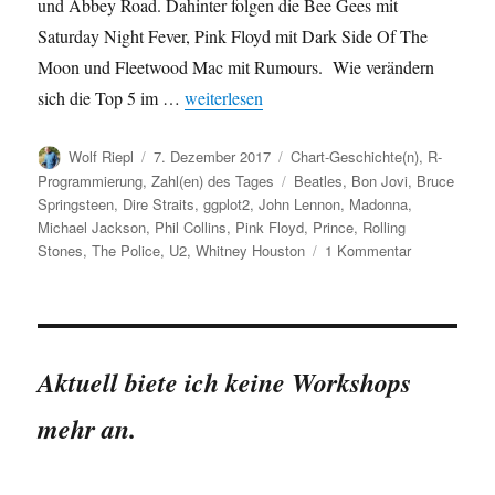
und Abbey Road. Dahinter folgen die Bee Gees mit
Saturday Night Fever, Pink Floyd mit Dark Side Of The
Moon und Fleetwood Mac mit Rumours. Wie verändern
„Chart-Geschichte: Erfolgreichste Alben der
sich die Top 5 im …
weiterlesen
Autor
Veröffentlicht
Kategorien
Wolf Riepl
7. Dezember 2017
Chart-Geschichte(n)
,
R-
am
Schlagwörter
Programmierung
,
Zahl(en) des Tages
Beatles
,
Bon Jovi
,
Bruce
Springsteen
,
Dire Straits
,
ggplot2
,
John Lennon
,
Madonna
,
Michael Jackson
,
Phil Collins
,
Pink Floyd
,
Prince
,
Rolling
zu
Stones
,
The Police
,
U2
,
Whitney Houston
1 Kommentar
Chart-
Geschichte:
Erfolgreichst
Alben
der
Aktuell biete ich keine Workshops
1980er
Jahre
mehr an.