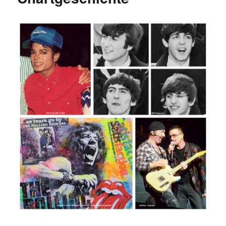
5
Alben
nach
Jahr
/
Jahrzehnt
/
Gesamtwertu
(Animationen