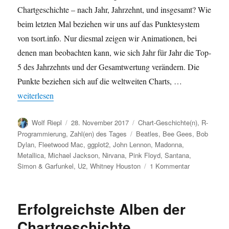
Chartgeschichte – nach Jahr, Jahrzehnt, und insgesamt? Wie
beim letzten Mal beziehen wir uns auf das Punktesystem
von tsort.info. Nur diesmal zeigen wir Animationen, bei
denen man beobachten kann, wie sich Jahr für Jahr die Top-
5 des Jahrzehnts und der Gesamtwertung verändern. Die
Punkte beziehen sich auf die weltweiten Charts, …
„Chart-Geschichte 1949-1999: Top 5 Alben nach Jahr / Jahrzehn
weiterlesen
Autor
Veröffentlicht
Kategorien
Wolf Riepl
28. November 2017
Chart-Geschichte(n)
,
R-
am
Schlagwörter
Programmierung
,
Zahl(en) des Tages
Beatles
,
Bee Gees
,
Bob
Dylan
,
Fleetwood Mac
,
ggplot2
,
John Lennon
,
Madonna
,
Metallica
,
Michael Jackson
,
Nirvana
,
Pink Floyd
,
Santana
,
zu
Simon & Garfunkel
,
U2
,
Whitney Houston
1 Kommentar
Chart-
Geschichte
1949-
Erfolgreichste Alben der
1999:
Top
Chartgeschichte