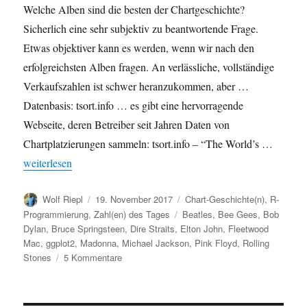
Welche Alben sind die besten der Chartgeschichte?
Sicherlich eine sehr subjektiv zu beantwortende Frage.
Etwas objektiver kann es werden, wenn wir nach den
erfolgreichsten Alben fragen. An verlässliche, vollständige
Verkaufszahlen ist schwer heranzukommen, aber …
Datenbasis: tsort.info … es gibt eine hervorragende
Webseite, deren Betreiber seit Jahren Daten von
Chartplatzierungen sammeln: tsort.info – “The World’s …
„Erfolgreichste Alben der Chartgeschichte“
weiterlesen
Autor
Veröffentlicht
Kategorien
Wolf Riepl
19. November 2017
Chart-Geschichte(n)
,
R-
am
Schlagwörter
Programmierung
,
Zahl(en) des Tages
Beatles
,
Bee Gees
,
Bob
Dylan
,
Bruce Springsteen
,
Dire Straits
,
Elton John
,
Fleetwood
Mac
,
ggplot2
,
Madonna
,
Michael Jackson
,
Pink Floyd
,
Rolling
zu
Stones
5 Kommentare
Erfolgreichste
Alben
der