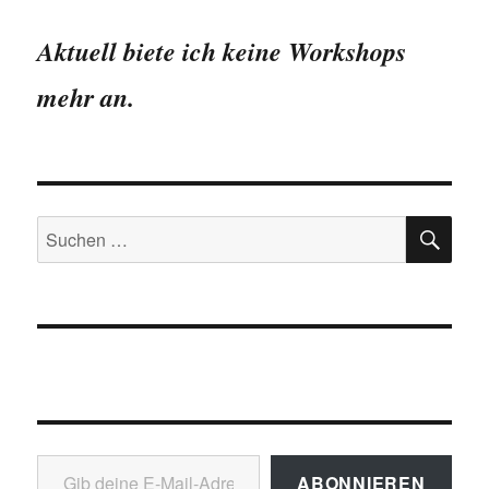
Chartgeschichte
Aktuell biete ich keine Workshops
mehr an.
SU
Suchen
nach:
Gib deine E-Mail-Adresse ein ...
ABONNIEREN