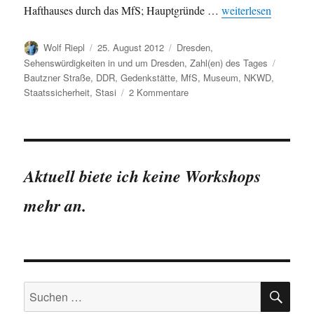
„Gedenkstätte Bautz
Hafthauses durch das MfS; Hauptgründe …
weiterlesen
Autor
Veröffentlicht
Kategorien
Wolf Riepl
25. August 2012
Dresden
,
am
Schlagw
Sehenswürdigkeiten in und um Dresden
,
Zahl(en) des Tages
Bautzner Straße
,
DDR
,
Gedenkstätte
,
MfS
,
Museum
,
NKWD
,
zu
Staatssicherheit
,
Stasi
2 Kommentare
Gedenkstätte
Bautzner
Straße
Dresden
in
Aktuell biete ich keine Workshops
Zahlen
mehr an.
SU
Suchen
nach: