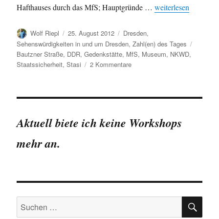
„Gedenkstätte Bautz
Hafthauses durch das MfS; Hauptgründe …
weiterlesen
Autor
Veröffentlicht
Kategorien
Wolf Riepl
25. August 2012
Dresden
,
am
Schlagw
Sehenswürdigkeiten in und um Dresden
,
Zahl(en) des Tages
Bautzner Straße
,
DDR
,
Gedenkstätte
,
MfS
,
Museum
,
NKWD
,
zu
Staatssicherheit
,
Stasi
2 Kommentare
Gedenkstätte
Bautzner
Straße
Dresden
in
Aktuell biete ich keine Workshops
Zahlen
mehr an.
SU
Suchen
nach: