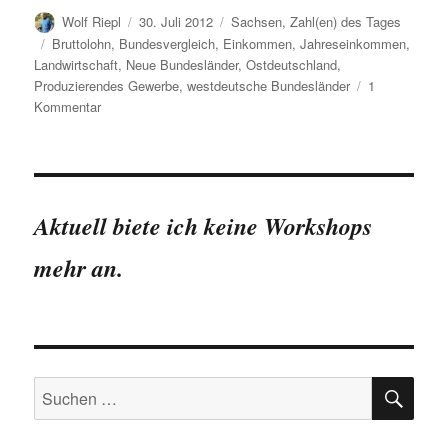
Autor
Veröffentlicht
Kategorien
Wolf Riepl
30. Juli 2012
Sachsen
,
Zahl(en) des Tages
am
Schlagwörter
Bruttolohn
,
Bundesvergleich
,
Einkommen
,
Jahreseinkommen
,
Landwirtschaft
,
Neue Bundesländer
,
Ostdeutschland
,
Produzierendes Gewerbe
,
westdeutsche Bundesländer
1
zu
Kommentar
Jahreseinkommen
2011:
Sachsen
im
Vergleich
Aktuell biete ich keine Workshops
der
Bundesländer
mehr an.
SU
Suchen
nach: