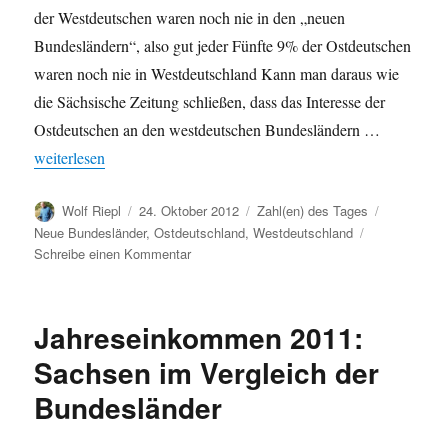
der Westdeutschen waren noch nie in den „neuen
Bundesländern“, also gut jeder Fünfte 9% der Ostdeutschen
waren noch nie in Westdeutschland Kann man daraus wie
die Sächsische Zeitung schließen, dass das Interesse der
Ostdeutschen an den westdeutschen Bundesländern …
„Sind Ostdeutsche stärker an Westdeutschland interessiert als um
weiterlesen
Autor
Veröffentlicht
Kategorien
Schlagwört
Wolf Riepl
24. Oktober 2012
Zahl(en) des Tages
am
Neue Bundesländer
,
Ostdeutschland
,
Westdeutschland
zu
Schreibe einen Kommentar
Sind
Ostdeutsche
stärker
Jahreseinkommen 2011:
an
Westdeutschland
Sachsen im Vergleich der
interessiert
Bundesländer
als
umgekehrt?