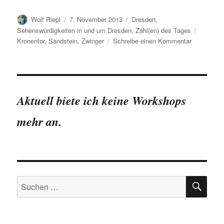
Autor
Veröffentlicht
Kategorien
Wolf Riepl
7. November 2013
Dresden
,
am
Schlagw
Sehenswürdigkeiten in und um Dresden
,
Zahl(en) des Tages
zu
Kronentor
,
Sandstein
,
Zwinger
Schreibe einen Kommentar
Zahlen
zur
Sanierung
des
Dresdner
Aktuell biete ich keine Workshops
Zwinger
mehr an.
SU
Suchen
nach: