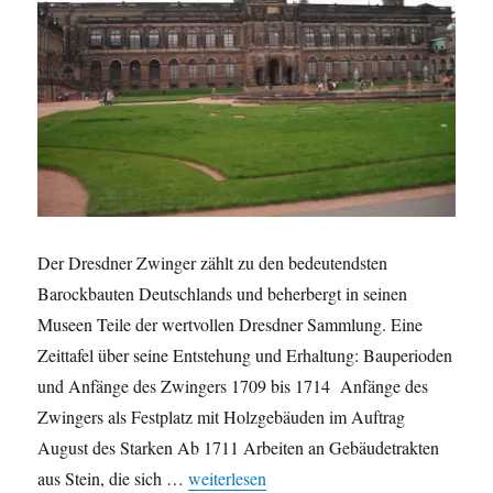
Der Dresdner Zwinger zählt zu den bedeutendsten
Barockbauten Deutschlands und beherbergt in seinen
Museen Teile der wertvollen Dresdner Sammlung. Eine
Zeittafel über seine Entstehung und Erhaltung: Bauperioden
und Anfänge des Zwingers 1709 bis 1714 Anfänge des
Zwingers als Festplatz mit Holzgebäuden im Auftrag
August des Starken Ab 1711 Arbeiten an Gebäudetrakten
„Der Dresdner Zwinger in Zahlen“
aus Stein, die sich …
weiterlesen