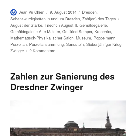
Autor
Veröffentlicht
Kategorien
Jean Vu Chien
9. August 2014
Dresden
,
am
Schlagw
Sehenswürdigkeiten in und um Dresden
,
Zahl(en) des Tages
August der Starke
,
Friedrich August II
,
Gemäldegalerie
,
Gemäldegalerie Alte Meister
,
Gottfried Semper
,
Kronentor
,
Mathematisch-Physikalischer Salon
,
Museum
,
Pöppelmann
,
Porzellan
,
Porzellansammlung
,
Sandstein
,
Siebenjähriger Krieg
,
zu
Zwinger
2 Kommentare
Der
Dresdner
Zwinger
Zahlen zur Sanierung des
in
Zahlen
Dresdner Zwinger