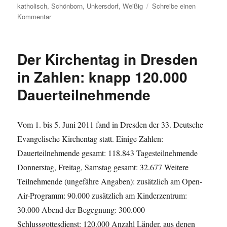
katholisch
,
Schönborn
,
Unkersdorf
,
Weißig
Schreibe einen
zu
Kommentar
Einige
Zahlen
&
Der Kirchentag in Dresden
Fakten
zu
in Zahlen: knapp 120.000
Dresdens
Dauerteilnehmende
Friedhöfen
Vom 1. bis 5. Juni 2011 fand in Dresden der 33. Deutsche
Evangelische Kirchentag statt. Einige Zahlen:
Dauerteilnehmende gesamt: 118.843 Tagesteilnehmende
Donnerstag, Freitag, Samstag gesamt: 32.677 Weitere
Teilnehmende (ungefähre Angaben): zusätzlich am Open-
Air-Programm: 90.000 zusätzlich am Kinderzentrum:
30.000 Abend der Begegnung: 300.000
Schlussgottesdienst: 120.000 Anzahl Länder, aus denen