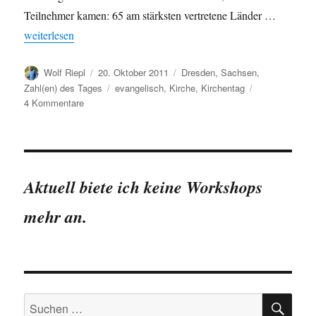
Teilnehmer kamen: 65 am stärksten vertretene Länder …
„Der Kirchentag in Dresden in Zahlen: knapp 120.000 Dauertei
weiterlesen
Autor
Veröffentlicht
Kategorien
Wolf Riepl
20. Oktober 2011
Dresden
,
Sachsen
,
am
Schlagwörter
Zahl(en) des Tages
evangelisch
,
Kirche
,
Kirchentag
zu
4 Kommentare
Der
Kirchentag
in
Dresden
in
Aktuell biete ich keine Workshops
Zahlen:
knapp
mehr an.
120.000
Dauerteilnehmende
SU
Suchen