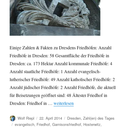
Einige Zahlen & Fakten zu Dresdens Friedhöfen: Anzahl
Friedhöfe in Dresden: 58 Gesamtfläche der Friedhöfe in
Dresden: ca. 173 Hektar Anzahl kommunale Friedhöfe: 4
Anzahl staatliche Friedhöfe: 1 Anzahl evangelisch-
lutherischer Friedhöfe: 49 Anzahl katholischer Friedhöfe: 2
Anzahl jüdischer Friedhöfe: 2 Anzahl Friedhöfe, die aktuell
für Beisetzungen geöffnet sind: 48 Ältester Friedhof in
„Einige Zahlen & Fakten zu Dresdens Fr
Dresden: Friedhof in …
weiterlesen
Autor
Veröffentlicht
Kategorien
Wolf Riepl
22. April 2014
Dresden
,
Zahl(en) des Tages
am
Schlagwörter
evangelisch
,
Friedhof
,
Garnisonsfriedhof
,
Hosterwitz
,